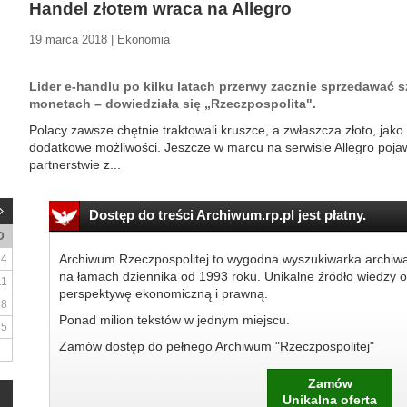
Handel złotem wraca na Allegro
19 marca 2018 | Ekonomia
Lider e-handlu po kilku latach przerwy zacznie sprzedawać s
monetach – dowiedziała się „Rzeczpospolita".
Polacy zawsze chętnie traktowali kruszce, a zwłaszcza złoto, jako
dodatkowe możliwości. Jeszcze w marcu na serwisie Allegro pojawi
partnerstwie z...
Dostęp do treści Archiwum.rp.pl jest płatny.
D
Archiwum Rzeczpospolitej to wygodna wyszukiwarka archiw
4
na łamach dziennika od 1993 roku. Unikalne źródło wiedzy o
11
perspektywę ekonomiczną i prawną.
18
Ponad milion tekstów w jednym miejscu.
25
Zamów dostęp do pełnego Archiwum "Rzeczpospolitej"
Zamów
Unikalna oferta