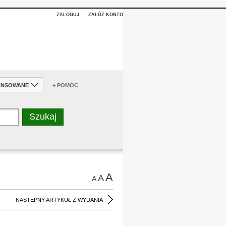
ZALOGUJ
ZAŁÓŻ KONTO
ANSOWANE
+ POMOC
A
A
A
NASTĘPNY ARTYKUŁ Z WYDANIA