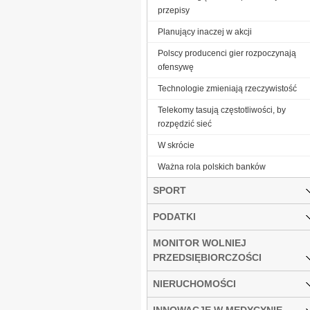
przepisy
Planujący inaczej w akcji
Polscy producenci gier rozpoczynają
ofensywę
Technologie zmieniają rzeczywistość
Telekomy tasują częstotliwości, by
rozpędzić sieć
W skrócie
Ważna rola polskich banków
SPORT
PODATKI
MONITOR WOLNIEJ
PRZEDSIĘBIORCZOŚCI
NIERUCHOMOŚCI
INNOWACJE W MEDYCYNIE