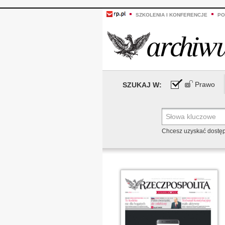
SZKOLENIA I KONFERENCJE
PO
Prawo
SZUKAJ W:
Chcesz uzyskać dostę