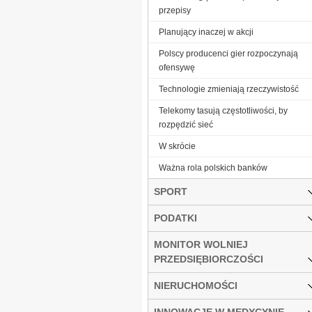
przepisy
Planujący inaczej w akcji
Polscy producenci gier rozpoczynają
ofensywę
Technologie zmieniają rzeczywistość
Telekomy tasują częstotliwości, by
rozpędzić sieć
W skrócie
Ważna rola polskich banków
SPORT
PODATKI
MONITOR WOLNIEJ
PRZEDSIĘBIORCZOŚCI
NIERUCHOMOŚCI
INNOWACJE W MEDYCYNIE