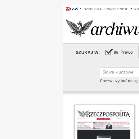
SZKOLENIA I KONFERENCJE
PO
Prawo
SZUKAJ W:
Chcesz uzyskać dostę