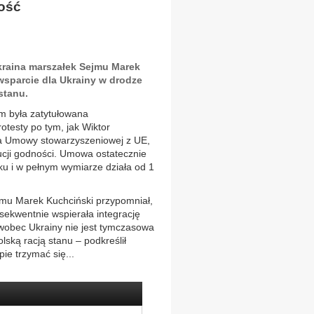
łość
raina marszałek Sejmu Marek
wsparcie dla Ukrainy w drodze
stanu.
m była zatytułowana
rotesty po tym, jak Wiktor
a Umowy stowarzyszeniowej z UE,
lucji godności. Umowa ostatecznie
u i w pełnym wymiarze działa od 1
jmu Marek Kuchciński przypomniał,
sekwentnie wspierała integrację
 wobec Ukrainy nie jest tymczasowa
lską racją stanu – podkreślił
ie trzymać się...