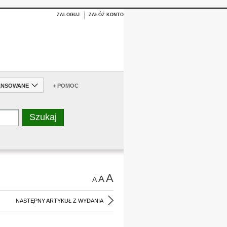
ZALOGUJ
ZAŁÓŻ KONTO
ANSOWANE
+ POMOC
A
A
A
NASTĘPNY ARTYKUŁ Z WYDANIA