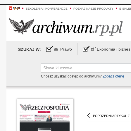
SZKOLENIA I KONFERENCJE
POZNAJ NASZE PRODUKTY
E-SKLE
Prawo
Ekonomia i biznes
SZUKAJ W:
Chcesz uzyskać dostęp do archiwum?
Zobacz ofertę
POPRZEDNI ARTYKUŁ Z