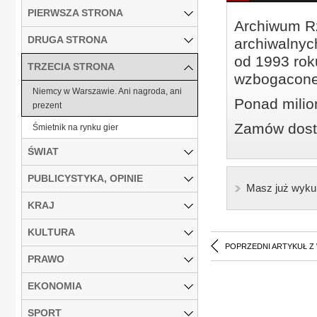
PIERWSZA STRONA
Archiwum Rz
DRUGA STRONA
archiwalnyc
od 1993 roku
TRZECIA STRONA
wzbogacone
Niemcy w Warszawie. Ani nagroda, ani
Ponad milio
prezent
Zamów dostę
Śmietnik na rynku gier
ŚWIAT
PUBLICYSTYKA, OPINIE
Masz już wyku
KRAJ
KULTURA
POPRZEDNI ARTYKUŁ Z
PRAWO
EKONOMIA
SPORT