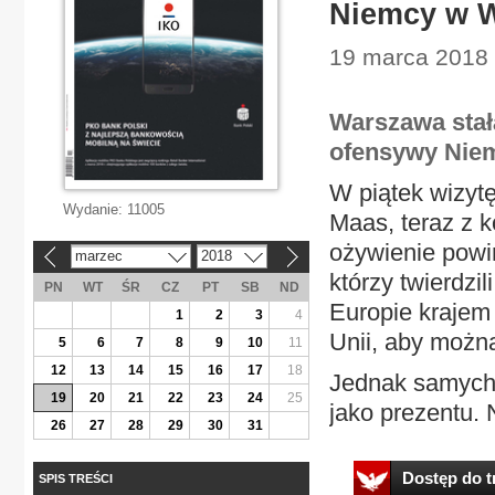
Niemcy w W
19 marca 2018 |
Warszawa stał
ofensywy Niem
W piątek wizyt
Wydanie:
11005
Maas, teraz z k
ożywienie powin
marzec
2018
«
»
którzy twierdzi
PN
WT
ŚR
CZ
PT
SB
ND
Europie krajem
1
2
3
4
Unii, aby można
5
6
7
8
9
10
11
12
13
14
15
16
17
18
Jednak samych 
19
20
21
22
23
24
25
jako prezentu. 
26
27
28
29
30
31
Dostęp do tr
SPIS TREŚCI