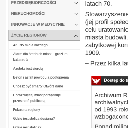
latach 70.
PRZEDSIĘBIORCZOŚCI
Stowarzyszenie 
NIERUCHOMOŚCI
(jej profil spo
INNOWACJE W MEDYCYNIE
celu uratowani
ŻYCIE REGIONÓW
miasta budowli.
zabytkowej kons
42 195 m dla każdego
1909.
Alarm dla średnich miast – grozi im
katastrofa
– Przez kilka l
Azotoks jest sierotą
Beton i asfalt powodują podtopienia
Dostęp do tr
Chcesz być smart? Otwórz dane
Archiwum Rz
Coraz więcej miast porządkuje
przestrzeń publiczną
archiwalnyc
od 1993 roku
Fokus na regiony
wzbogacone
Gdzie jest stolica designu?
Ponad milio
Gdzie jest stolica?