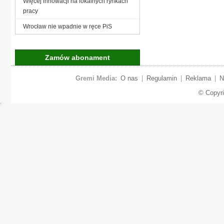
Więcej innowacji na lokalnych rynkach
pracy
Wrocław nie wpadnie w ręce PiS
Zamów abonament
Gremi Media:
O nas
|
Regulamin
|
Reklama
|
N
© Copyr