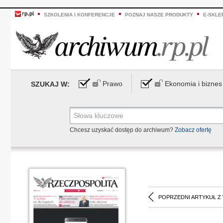
SZKOLENIA I KONFERENCJE
POZNAJ NASZE PRODUKTY
E-SKLE
Prawo
Ekonomia i biznes
SZUKAJ W:
Chcesz uzyskać dostęp do archiwum?
Zobacz ofertę
POPRZEDNI ARTYKUŁ Z