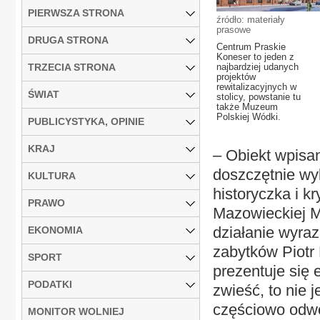
PIERWSZA STRONA
źródło: materiały
prasowe
DRUGA STRONA
Centrum Praskie
Koneser to jeden z
TRZECIA STRONA
najbardziej udanych
projektów
rewitalizacyjnych w
ŚWIAT
stolicy, powstanie tu
także Muzeum
Polskiej Wódki.
PUBLICYSTYKA, OPINIE
KRAJ
– Obiekt wpisan
doszczętnie wy
KULTURA
historyczka i k
PRAWO
Mazowieckiej Ma
działanie wyra
EKONOMIA
zabytków Piotr
SPORT
prezentuje się 
PODATKI
zwieść, to nie 
częściowo odwo
MONITOR WOLNIEJ