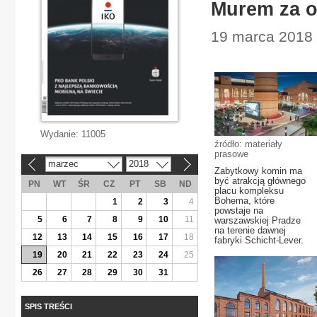
Murem za oc
19 marca 2018 
Wydanie:
11005
źródło: materiały
prasowe
marzec
2018
«
»
Zabytkowy komin ma
być atrakcją głównego
PN
WT
ŚR
CZ
PT
SB
ND
placu kompleksu
Bohema, które
1
2
3
4
powstaje na
5
6
7
8
9
10
11
warszawskiej Pradze
na terenie dawnej
12
13
14
15
16
17
18
fabryki Schicht-Lever.
19
20
21
22
23
24
25
26
27
28
29
30
31
SPIS TREŚCI