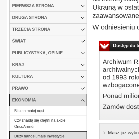
PIERWSZA STRONA
Ukrainą w ostat
zaawansowane o
DRUGA STRONA
W odniesieniu d
TRZECIA STRONA
ŚWIAT
Dostęp do tr
PUBLICYSTYKA, OPINIE
Archiwum Rz
KRAJ
archiwalnyc
od 1993 roku
KULTURA
wzbogacone
PRAWO
Ponad milio
EKONOMIA
Zamów dostę
Bitcoin mniej nęci
Czy znajdą się chętni na akcje
OncoArendi
Masz już wyku
Duży handel, małe inwestycje