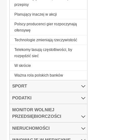
przepisy
Planujący inaczej w akcji
Polscy producenci gier rozpoczynają
ofensywę
Technologie zmieniają rzeczywistość
Telekomy tasują częstotliwości, by
rozpędzić sieć
W skrócie
Ważna rola polskich banków
SPORT
PODATKI
MONITOR WOLNIEJ
PRZEDSIĘBIORCZOŚCI
NIERUCHOMOŚCI
INNOWACJE W MEDYCYNIE