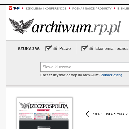
SZKOLENIA I KONFERENCJE
POZNAJ NASZE PRODUKTY
E-SKLE
Prawo
Ekonomia i biznes
SZUKAJ W:
Chcesz uzyskać dostęp do archiwum?
Zobacz ofertę
POPRZEDNI ARTYKUŁ Z