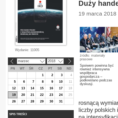
Duży hande
19 marca 2018 
Wydanie:
11005
źródło: materiały
prasowe
marzec
2018
«
»
Spoiwem powinna być
PN
WT
ŚR
CZ
PT
SB
ND
również intensywna
współpraca
1
2
3
4
gospodarcza –
podkreślano podczas
5
6
7
8
9
10
11
dyskusji.
12
13
14
15
16
17
18
19
20
21
22
23
24
25
26
27
28
29
30
31
rosnącą wymian
liczby polskich
SPIS TREŚCI
na intensyfika