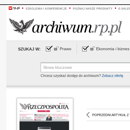
SZKOLENIA I KONFERENCJE
POZNAJ NASZE PRODUKTY
E-SKLE
Prawo
Ekonomia i biznes
SZUKAJ W:
Chcesz uzyskać dostęp do archiwum?
Zobacz ofertę
POPRZEDNI ARTYKUŁ Z