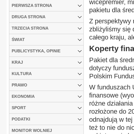
wicepremier, mi
PIERWSZA STRONA
pakietu dla śre
DRUGA STRONA
Z perspektywy r
zbliżyliśmy si
TRZECIA STRONA
całego kraju, a
ŚWIAT
Koperty fin
PUBLICYSTYKA, OPINIE
Pakiet dla śred
KRAJ
dotyczy fundus
KULTURA
Polskim Fundu
PRAWO
W funduszach U
finansowe (wyod
EKONOMIA
różne działania
SPORT
rozłożone do 2
odnajdują w tej
PODATKI
też to nie do n
MONITOR WOLNIEJ