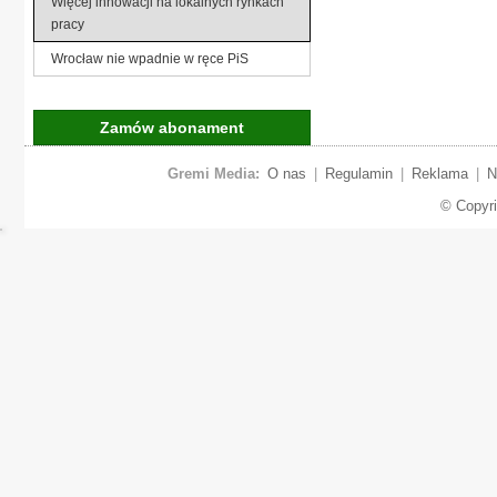
Więcej innowacji na lokalnych rynkach
pracy
Wrocław nie wpadnie w ręce PiS
Zamów abonament
Gremi Media:
O nas
|
Regulamin
|
Reklama
|
N
© Copyr