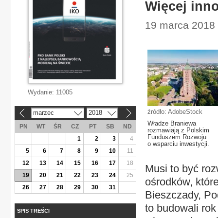
Więcej inn
19 marca 2018 
Wydanie:
11005
źródło: AdobeStock
marzec
2018
«
»
Władze Braniewa
PN
WT
ŚR
CZ
PT
SB
ND
rozmawiają z Polskim
Funduszem Rozwoju
1
2
3
4
o wsparciu inwestycji.
5
6
7
8
9
10
11
12
13
14
15
16
17
18
Musi to być roz
19
20
21
22
23
24
25
ośrodków, które 
26
27
28
29
30
31
Bieszczady, Po
to budowali ro
SPIS TREŚCI