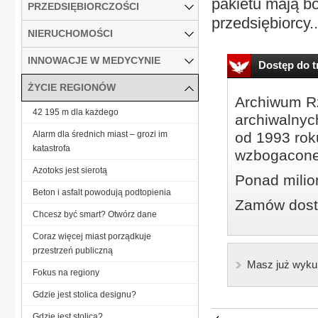
pakietu mają b
PRZEDSIĘBIORCZOŚCI
przedsiębiorcy..
NIERUCHOMOŚCI
INNOWACJE W MEDYCYNIE
Dostęp do tr
ŻYCIE REGIONÓW
Archiwum Rz
42 195 m dla każdego
archiwalnyc
Alarm dla średnich miast – grozi im
od 1993 roku
katastrofa
wzbogacone
Azotoks jest sierotą
Ponad milio
Beton i asfalt powodują podtopienia
Zamów dostę
Chcesz być smart? Otwórz dane
Coraz więcej miast porządkuje
przestrzeń publiczną
Masz już wyku
Fokus na regiony
Gdzie jest stolica designu?
Gdzie jest stolica?