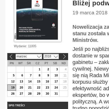
Bliżej pod
19 marca 2018 
Nowelizacja za
stanu została 
Ministrów.
Wydanie:
11005
Jeśli po najbli
dostanie w spa
marzec
2018
«
»
gabinetu – zak
PN
WT
ŚR
CZ
PT
SB
ND
cywilnej. Niewy
1
2
3
4
się nią Rada M
5
6
7
8
9
10
11
korpusu służby
12
13
14
15
16
17
18
efektywność adm
19
20
21
22
23
24
25
26
27
28
29
30
31
ekspertów, bo 
polityczną. A w
SPIS TREŚCI
trudno pogodzić