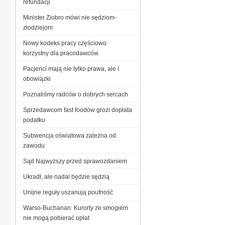
refundacji
Minister Ziobro mówi nie sędziom-
złodziejom
Nowy kodeks pracy częściowo
korzystny dla pracodawców
Pacjenci mają nie tylko prawa, ale i
obowiązki
Poznaliśmy radców o dobrych sercach
Sprzedawcom fast foodów grozi dopłata
podatku
Subwencja oświatowa zależna od
zawodu
Sąd Najwyższy przed sprawozdaniem
Ukradł, ale nadal będzie sędzią
Unijne reguły uszanują poufność
Warso-Buchanan: Kurorty ze smogiem
nie mogą pobierać opłat