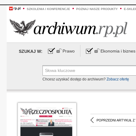
SZKOLENIA I KONFERENCJE
POZNAJ NASZE PRODUKTY
E-SKLE
Prawo
Ekonomia i biznes
SZUKAJ W:
Chcesz uzyskać dostęp do archiwum?
Zobacz ofertę
POPRZEDNI ARTYKUŁ Z