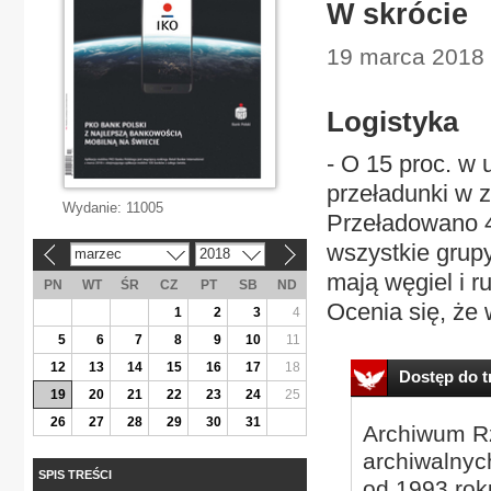
W skrócie
19 marca 2018 
Logistyka
- O 15 proc. w 
przeładunki w 
Wydanie:
11005
Przeładowano 4
wszystkie grup
marzec
2018
«
»
mają węgiel i r
PN
WT
ŚR
CZ
PT
SB
ND
Ocenia się, że w
1
2
3
4
5
6
7
8
9
10
11
12
13
14
15
16
17
18
Dostęp do tr
19
20
21
22
23
24
25
26
27
28
29
30
31
Archiwum Rz
archiwalnyc
SPIS TREŚCI
od 1993 roku