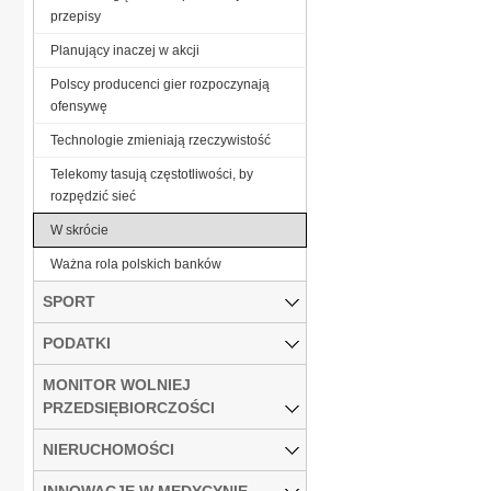
przepisy
Planujący inaczej w akcji
Polscy producenci gier rozpoczynają
ofensywę
Technologie zmieniają rzeczywistość
Telekomy tasują częstotliwości, by
rozpędzić sieć
W skrócie
Ważna rola polskich banków
SPORT
PODATKI
MONITOR WOLNIEJ
PRZEDSIĘBIORCZOŚCI
NIERUCHOMOŚCI
INNOWACJE W MEDYCYNIE