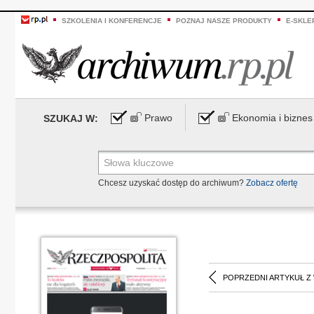
SZKOLENIA I KONFERENCJE
POZNAJ NASZE PRODUKTY
E-SKLE
Prawo
Ekonomia i biznes
SZUKAJ W:
Chcesz uzyskać dostęp do archiwum?
Zobacz ofertę
POPRZEDNI ARTYKUŁ Z