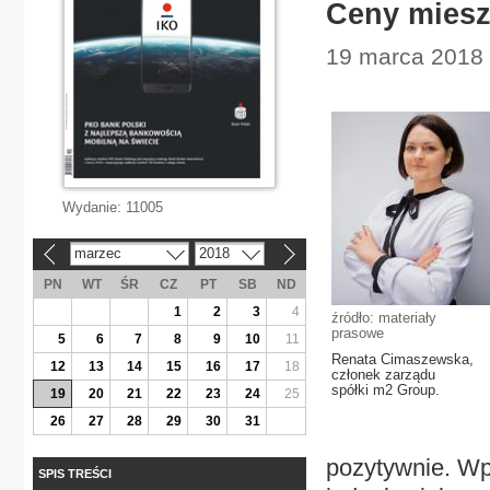
Ceny mieszk
19 marca 2018 
Wydanie:
11005
marzec
2018
«
»
PN
WT
ŚR
CZ
PT
SB
ND
1
2
3
4
źródło: materiały
prasowe
5
6
7
8
9
10
11
Renata Cimaszewska,
12
13
14
15
16
17
18
członek zarządu
spółki m2 Group.
19
20
21
22
23
24
25
26
27
28
29
30
31
pozytywnie. Wp
SPIS TREŚCI