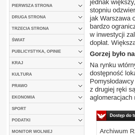
jednak większy
PIERWSZA STRONA
stopniu odzwier
DRUGA STRONA
jak Warszawa cz
bardzo ogranic
TRZECIA STRONA
w inwestycji za
ŚWIAT
dopłat. Większa
PUBLICYSTYKA, OPINIE
Gorzej było na
KRAJ
Na rynku wtórny
dostępność loka
KULTURA
Pomysłodawcy p
PRAWO
z drugiej ręki
aglomeracjach n
EKONOMIA
SPORT
Dostęp do tr
PODATKI
Archiwum Rz
MONITOR WOLNIEJ