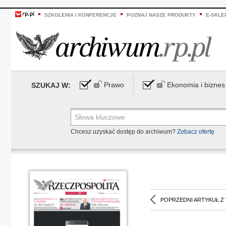
SZKOLENIA I KONFERENCJE
POZNAJ NASZE PRODUKTY
E-SKLE
Prawo
Ekonomia i biznes
SZUKAJ W:
Chcesz uzyskać dostęp do archiwum?
Zobacz ofertę
POPRZEDNI ARTYKUŁ Z