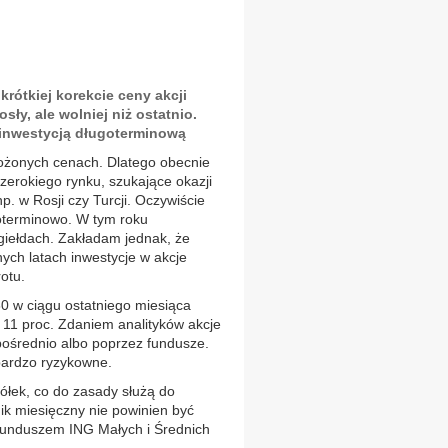
rótkiej korekcie ceny akcji
sły, ale wolniej niż ostatnio.
 inwestycją długoterminową
żonych cenach. Dlatego obecnie
zerokiego rynku, szukające okazji
p. w Rosji czy Turcji. Oczywiście
goterminowo. W tym roku
giełdach. Zakładam jednak, że
nych latach inwestycje w akcje
otu.
0 w ciągu ostatniego miesiąca
 11 proc. Zdaniem analityków akcje
pośrednio albo poprzez fundusze.
 bardzo ryzykowne.
ółek, co do zasady służą do
ik miesięczny nie powinien być
 funduszem ING Małych i Średnich