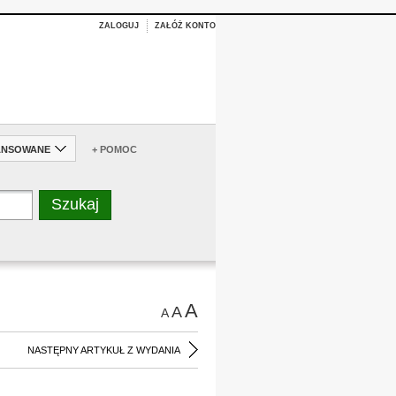
ZALOGUJ
ZAŁÓŻ KONTO
ANSOWANE
+ POMOC
A
A
A
NASTĘPNY ARTYKUŁ Z WYDANIA