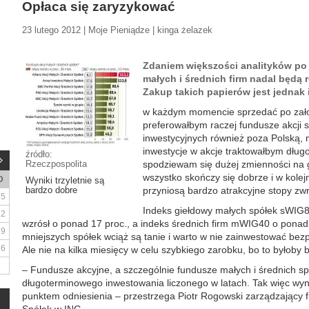
Opłaca się zaryzykować
23 lutego 2012 | Moje Pieniądze | kinga żelazek
Zdaniem większości analityków po k
małych i średnich firm nadal będą ro
Zakup takich papierów jest jednak
w każdym momencie sprzedać po zało
preferowałbym raczej fundusze akcji s
inwestycyjnych również poza Polską, n
inwestycje w akcje traktowałbym dłu
źródło:
Rzeczpospolita
spodziewam się dużej zmienności na 
wszystko skończy się dobrze i w kolej
D
Wyniki trzyletnie są
bardzo dobre
przyniosą bardzo atrakcyjne stopy zwr
5
Indeks giełdowy małych spółek sWIG8
12
wzrósł o ponad 17 proc., a indeks średnich firm mWIG40 o ponad
19
mniejszych spółek wciąż są tanie i warto w nie zainwestować bez
26
Ale nie na kilka miesięcy w celu szybkiego zarobku, bo to byłoby
– Fundusze akcyjne, a szczególnie fundusze małych i średnich sp
długoterminowego inwestowania liczonego w latach. Tak więc wyn
punktem odniesienia – przestrzega Piotr Rogowski zarządzający