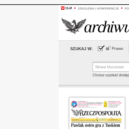
SZKOLENIA I KONFERENCJE
PO
Prawo
SZUKAJ W:
Chcesz uzyskać dostę