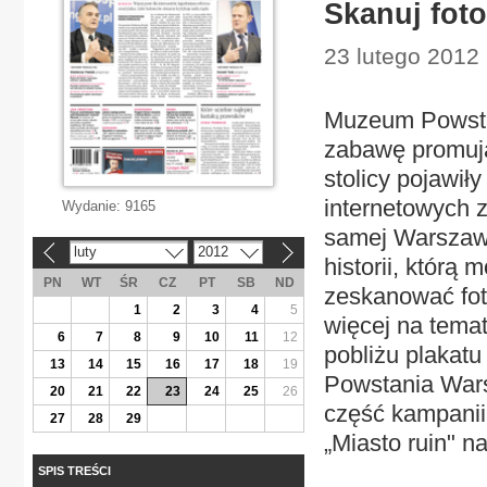
Skanuj foto
23 lutego 2012 
Muzeum Powsta
zabawę promują
stolicy pojawił
internetowych 
Wydanie:
9165
samej Warszawy
luty
2012
«
»
historii, którą
PN
WT
ŚR
CZ
PT
SB
ND
zeskanować fot
1
2
3
4
5
więcej na tema
6
7
8
9
10
11
12
pobliżu plakat
13
14
15
16
17
18
19
Powstania Wars
20
21
22
23
24
25
26
część kampani
27
28
29
„Miasto ruin" na
SPIS TREŚCI