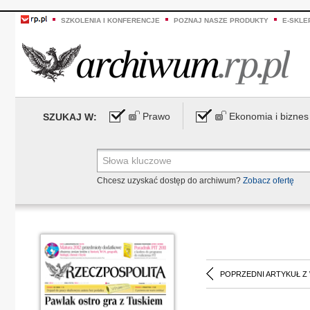
SZKOLENIA I KONFERENCJE
POZNAJ NASZE PRODUKTY
E-SKLE
Prawo
Ekonomia i biznes
SZUKAJ W:
Chcesz uzyskać dostęp do archiwum?
Zobacz ofertę
POPRZEDNI ARTYKUŁ Z