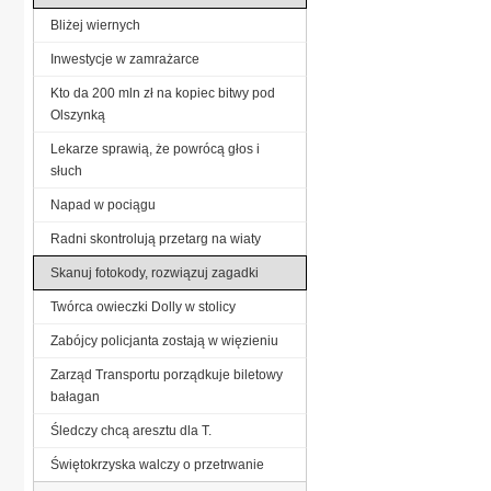
Bliżej wiernych
Inwestycje w zamrażarce
Kto da 200 mln zł na kopiec bitwy pod
Olszynką
Lekarze sprawią, że powrócą głos i
słuch
Napad w pociągu
Radni skontrolują przetarg na wiaty
Skanuj fotokody, rozwiązuj zagadki
Twórca owieczki Dolly w stolicy
Zabójcy policjanta zostają w więzieniu
Zarząd Transportu porządkuje biletowy
bałagan
Śledczy chcą aresztu dla T.
Świętokrzyska walczy o przetrwanie