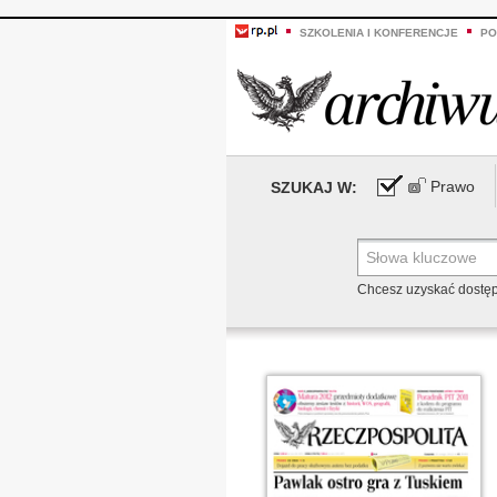
SZKOLENIA I KONFERENCJE
PO
Prawo
SZUKAJ W:
Chcesz uzyskać dostę