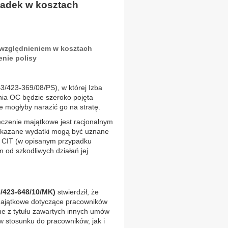
kładek w kosztach
względnieniem w kosztach
nie polisy
B3/423-369/08/PS), w której Izba
ia OC będzie szeroko pojęta
 mogłyby narazić go na stratę.
eczenie majątkowe jest racjonalnym
skazane wydatki mogą być uznane
 o CIT (w opisanym przypadku
m od szkodliwych działań jej
B3/423-648/10/MK)
stwierdził, że
 majątkowe dotyczące pracowników
ne z tytułu zawartych innych umów
w stosunku do pracowników, jak i