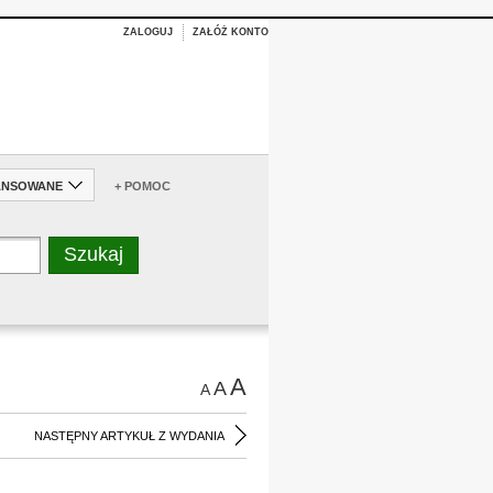
ZALOGUJ
ZAŁÓŻ KONTO
ANSOWANE
+ POMOC
A
A
A
NASTĘPNY ARTYKUŁ Z WYDANIA