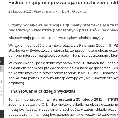
Fiskus i sądy nie pozwalają na rozliczenie s
23 lutego 2012 | Prawo i praktyka | Edyta Głębicka
Organy podatkowe odrzucają argumenty przemawiające za u
podatkowych wydatków ponoszonych przez spółki na opłace
Niestety mają poparcie niektórych sądów administracyjnych.
Wyjątkiem jest dość stara interpretacja z 29 sierpnia 2008 r. (ITP
Skarbowa w Bydgoszczy stwierdziła, że przedmiotem ubezpieczen
ochrona interesu majątkowego podatnika przed zdarzeniami, które
W konsekwencji poniesienie wydatków z tytułu składek na ubezpi
działaniem podmiotu prowadzącego działalność gospodarczą i w
D
za koszty uzyskania przychodów zgodnie z art. 15 ust. 1 ustawy
5
spółka była jednak nie tylko ubezpieczającym, ale i ubezpieczony
12
organów).
19
Finansowanie cudzego wydatku
26
Ten sam jednak organ
w interpretacji z 25 lutego 2011 r. (ITP
zgodnie z ustawą o CIT, tylko niektóre składki na ubezpieczenia
mogą być kosztami uzyskania przychodów. A zatem składki płaco
ubezpieczenia nie mogą być uznane za takie koszty i to zarówno 