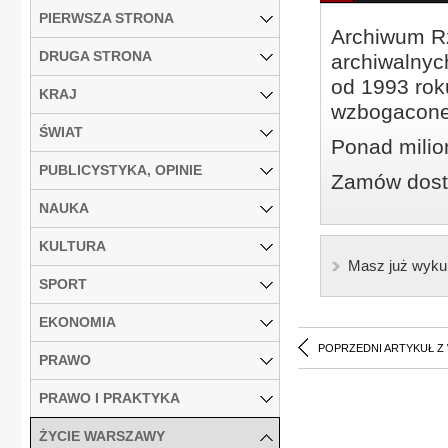
PIERWSZA STRONA
Archiwum Rz
DRUGA STRONA
archiwalnyc
od 1993 roku
KRAJ
wzbogacone
ŚWIAT
Ponad milio
PUBLICYSTYKA, OPINIE
Zamów dostę
NAUKA
KULTURA
Masz już wyku
SPORT
EKONOMIA
POPRZEDNI ARTYKUŁ Z
PRAWO
PRAWO I PRAKTYKA
ŻYCIE WARSZAWY