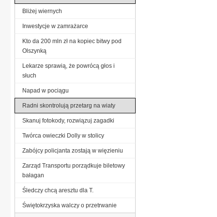
Bliżej wiernych
Inwestycje w zamrażarce
Kto da 200 mln zł na kopiec bitwy pod
Olszynką
Lekarze sprawią, że powrócą głos i
słuch
Napad w pociągu
Radni skontrolują przetarg na wiaty
Skanuj fotokody, rozwiązuj zagadki
Twórca owieczki Dolly w stolicy
Zabójcy policjanta zostają w więzieniu
Zarząd Transportu porządkuje biletowy
bałagan
Śledczy chcą aresztu dla T.
Świętokrzyska walczy o przetrwanie