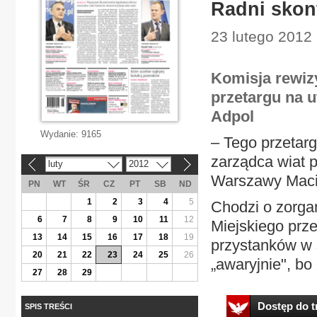
Radni skont
23 lutego 2012 
Komisja rewiz
przetargu na 
Adpol
Wydanie:
9165
– Tego przetarg
zarządca wiat 
luty
2012
«
»
Warszawy Maci
PN
WT
ŚR
CZ
PT
SB
ND
1
2
3
4
5
Chodzi o zorga
6
7
8
9
10
11
12
Miejskiego prze
13
14
15
16
17
18
19
przystanków w 
20
21
22
23
24
25
26
„awaryjnie", bo 
27
28
29
Dostęp do tr
SPIS TREŚCI