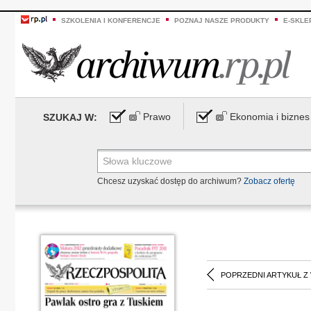
SZKOLENIA I KONFERENCJE
POZNAJ NASZE PRODUKTY
E-SKLE
Prawo
Ekonomia i biznes
SZUKAJ W:
Chcesz uzyskać dostęp do archiwum?
Zobacz ofertę
POPRZEDNI ARTYKUŁ Z