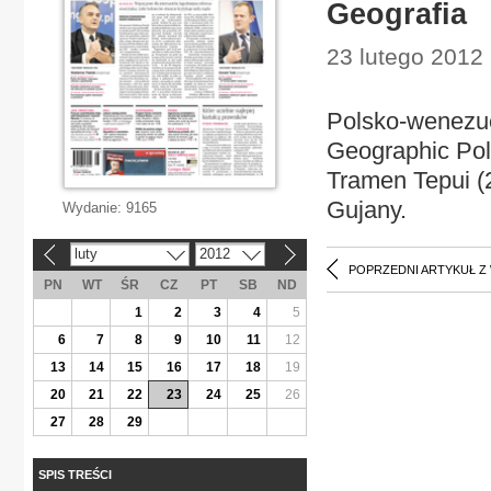
Geografia
23 lutego 2012 
Polsko-wenezue
Geographic Pol
Tramen Tepui (
Gujany.
Wydanie:
9165
luty
2012
«
»
POPRZEDNI ARTYKUŁ Z
PN
WT
ŚR
CZ
PT
SB
ND
1
2
3
4
5
6
7
8
9
10
11
12
13
14
15
16
17
18
19
20
21
22
23
24
25
26
27
28
29
SPIS TREŚCI