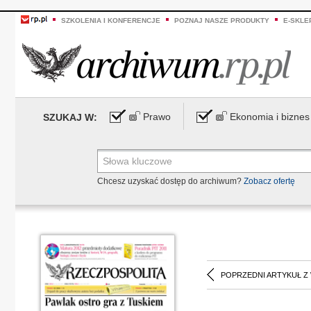
SZKOLENIA I KONFERENCJE
POZNAJ NASZE PRODUKTY
E-SKLE
Prawo
Ekonomia i biznes
SZUKAJ W:
Chcesz uzyskać dostęp do archiwum?
Zobacz ofertę
POPRZEDNI ARTYKUŁ Z