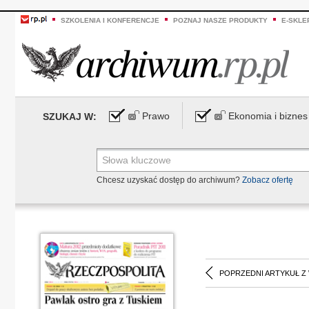
SZKOLENIA I KONFERENCJE
POZNAJ NASZE PRODUKTY
E-SKLE
Prawo
Ekonomia i biznes
SZUKAJ W:
Chcesz uzyskać dostęp do archiwum?
Zobacz ofertę
POPRZEDNI ARTYKUŁ Z