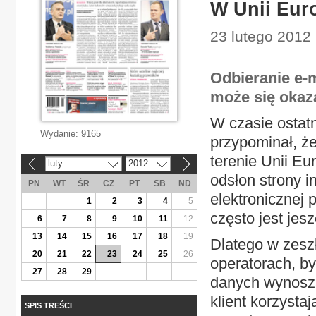
W Unii Euro
23 lutego 2012 
Odbieranie e-
może się okaz
W czasie ostatn
Wydanie:
9165
przypominał, ż
terenie Unii Eur
luty
2012
«
»
odsłon strony i
PN
WT
ŚR
CZ
PT
SB
ND
elektronicznej
1
2
3
4
5
często jest jes
6
7
8
9
10
11
12
13
14
15
16
17
18
19
Dlatego w zesz
20
21
22
23
24
25
26
operatorach, by
27
28
29
danych wynosząc
klient korzysta
SPIS TREŚCI