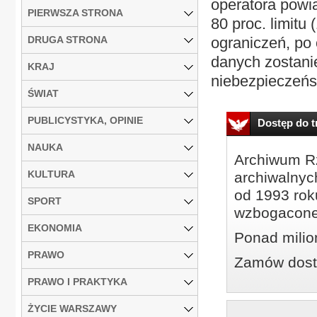
operatora powi
PIERWSZA STRONA
80 proc. limitu 
DRUGA STRONA
ograniczeń, po 
danych zostanie
KRAJ
niebezpieczeńst
ŚWIAT
PUBLICYSTYKA, OPINIE
Dostęp do tr
NAUKA
Archiwum Rz
KULTURA
archiwalnyc
od 1993 roku
SPORT
wzbogacone
EKONOMIA
Ponad milio
PRAWO
Zamów dostę
PRAWO I PRAKTYKA
ŻYCIE WARSZAWY