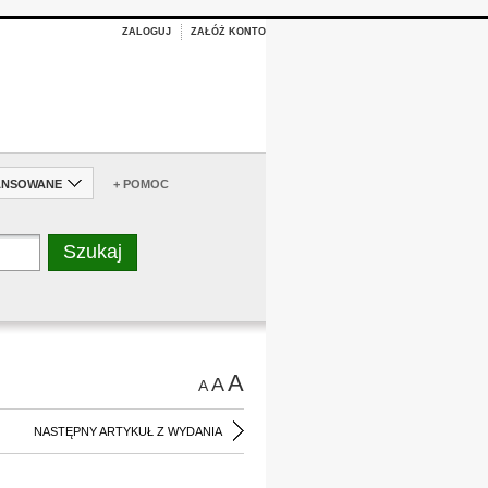
ZALOGUJ
ZAŁÓŻ KONTO
ANSOWANE
+ POMOC
A
A
A
NASTĘPNY ARTYKUŁ Z WYDANIA