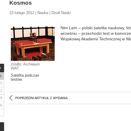
Kosmos
23 lutego 2012 | Nauka | Dział Nauki
Nim Lem – polski satelita naukowy, kt
wrześniu – przechodzi test w komorze
Wojskowej Akademii Technicznej w Wa
źródło: Archiwum
WAT
Satelita podczas
D
testów
5
12
19
POPRZEDNI ARTYKUŁ Z WYDANIA
26