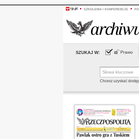
SZKOLENIA I KONFERENCJE
PO
Prawo
SZUKAJ W:
Chcesz uzyskać dostę