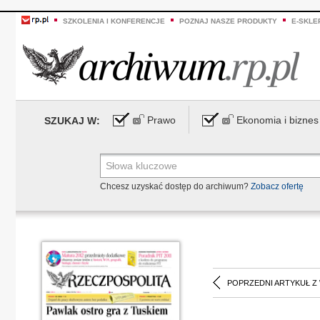
SZKOLENIA I KONFERENCJE
POZNAJ NASZE PRODUKTY
E-SKLE
Prawo
Ekonomia i biznes
SZUKAJ W:
Chcesz uzyskać dostęp do archiwum?
Zobacz ofertę
POPRZEDNI ARTYKUŁ Z