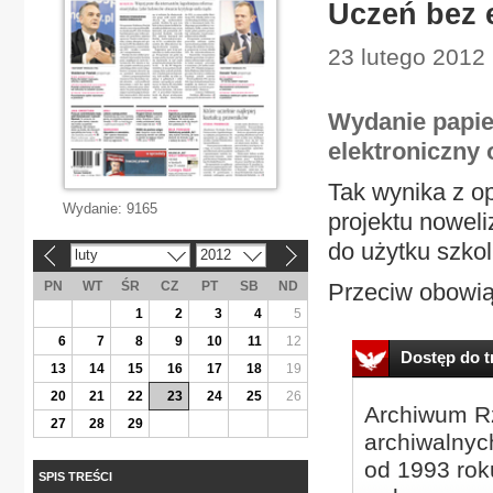
Uczeń bez 
23 lutego 2012 
Wydanie papie
elektroniczny 
Tak wynika z o
Wydanie:
9165
projektu noweli
do użytku szko
luty
2012
«
»
PN
WT
ŚR
CZ
PT
SB
ND
Przeciw obowią
1
2
3
4
5
6
7
8
9
10
11
12
Dostęp do tr
13
14
15
16
17
18
19
20
21
22
23
24
25
26
Archiwum Rz
27
28
29
archiwalnyc
od 1993 roku
SPIS TREŚCI