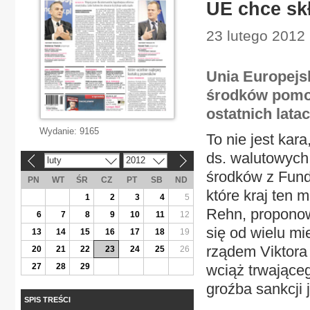
UE chce sk
23 lutego 2012 
Unia Europejs
środków pomoc
ostatnich lata
Wydanie:
9165
To nie jest kar
ds. walutowych
luty
2012
«
»
środków z Fundu
PN
WT
ŚR
CZ
PT
SB
ND
które kraj ten 
1
2
3
4
5
Rehn, proponow
6
7
8
9
10
11
12
się od wielu m
13
14
15
16
17
18
19
rządem Viktora
20
21
22
23
24
25
26
27
28
29
wciąż trwające
groźba sankcji 
SPIS TREŚCI