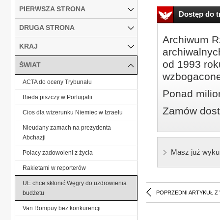
PIERWSZA STRONA
Dostęp do tr
DRUGA STRONA
Archiwum Rz
KRAJ
archiwalnyc
od 1993 roku
ŚWIAT
wzbogacone
ACTA do oceny Trybunału
Ponad milio
Bieda piszczy w Portugalii
Zamów dostę
Cios dla wizerunku Niemiec w Izraelu
Nieudany zamach na prezydenta
Abchazji
Masz już wyku
Polacy zadowoleni z życia
Rakietami w reporterów
UE chce skłonić Węgry do uzdrowienia
budżetu
POPRZEDNI ARTYKUŁ Z
Van Rompuy bez konkurencji