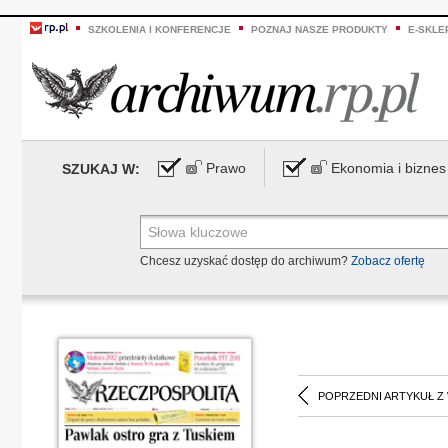
SZKOLENIA I KONFERENCJE
POZNAJ NASZE PRODUKTY
E-SKLE
Prawo
Ekonomia i biznes
SZUKAJ W:
Chcesz uzyskać dostęp do archiwum?
Zobacz ofertę
POPRZEDNI ARTYKUŁ Z