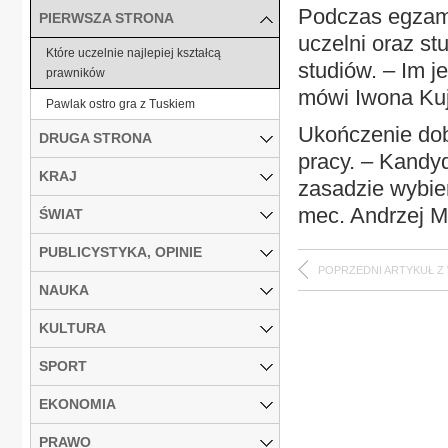
Podczas egzam
PIERWSZA STRONA
uczelni oraz st
Które uczelnie najlepiej kształcą
studiów. – Im j
prawników
mówi Iwona Ku
Pawlak ostro gra z Tuskiem
Ukończenie dobr
DRUGA STRONA
pracy. – Kandy
KRAJ
zasadzie wybie
mec. Andrzej Mi
ŚWIAT
PUBLICYSTYKA, OPINIE
POPRZEDNI ARTYKUŁ Z
NAUKA
KULTURA
SPORT
EKONOMIA
PRAWO