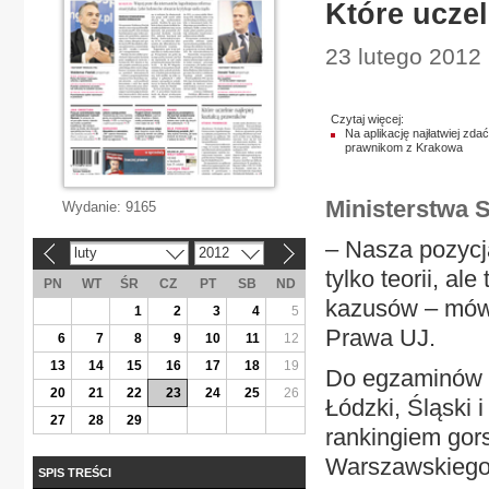
Które uczel
23 lutego 2012 
Czytaj więcej:
Na aplikację najłatwiej zdać
prawnikom z Krakowa
Ministerstwa 
Wydanie:
9165
– Nasza pozycj
luty
2012
«
»
tylko teorii, a
PN
WT
ŚR
CZ
PT
SB
ND
kazusów – mówi
1
2
3
4
5
Prawa UJ.
6
7
8
9
10
11
12
13
14
15
16
17
18
19
Do egzaminów n
20
21
22
23
24
25
26
Łódzki, Śląski
27
28
29
rankingiem gor
Warszawskiego,
SPIS TREŚCI