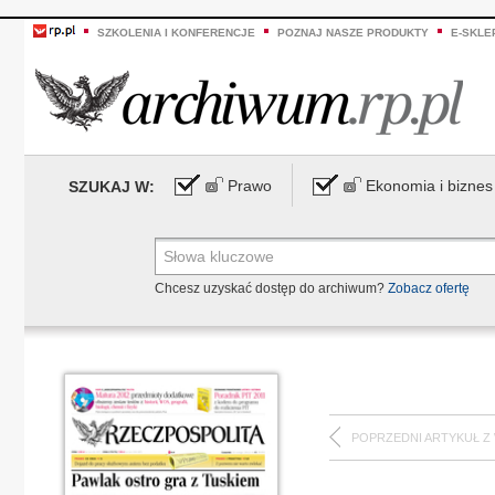
SZKOLENIA I KONFERENCJE
POZNAJ NASZE PRODUKTY
E-SKLE
Prawo
Ekonomia i biznes
SZUKAJ W:
Chcesz uzyskać dostęp do archiwum?
Zobacz ofertę
POPRZEDNI ARTYKUŁ Z