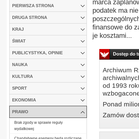
marca zaplanow
PIERWSZA STRONA
podatek ma nie
DRUGA STRONA
poszczególnych 
finansowe do za
KRAJ
je kosztami...
ŚWIAT
PUBLICYSTYKA, OPINIE
Dostęp do tr
NAUKA
Archiwum Rz
KULTURA
archiwalnyc
od 1993 roku
SPORT
wzbogacone
EKONOMIA
Ponad milio
PRAWO
Zamów dostę
Brak zgody w sprawie reguły
wydatkowej
Charytatywne esemesy będą rozliczane