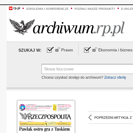
SZKOLENIA I KONFERENCJE
POZNAJ NASZE PRODUKTY
E-SKLE
Prawo
Ekonomia i biznes
SZUKAJ W:
Chcesz uzyskać dostęp do archiwum?
Zobacz ofertę
POPRZEDNI ARTYKUŁ Z