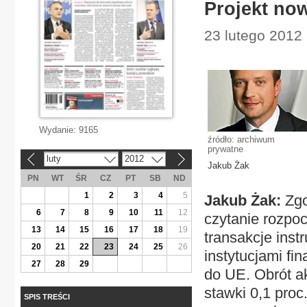
Projekt no
23 lutego 2012
Wydanie:
9165
źródło: archiwum
prywatne
luty
2012
«
»
Jakub Żak
PN
WT
ŚR
CZ
PT
SB
ND
1
2
3
4
5
Jakub Żak:
Zgo
6
7
8
9
10
11
12
czytanie rozpoc
13
14
15
16
17
18
19
transakcje ins
20
21
22
23
24
25
26
instytucjami fi
27
28
29
do UE. Obrót a
stawki 0,1 proc
SPIS TREŚCI