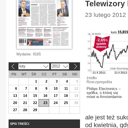
Telewizory 
23 lutego 2012 
Wydanie:
9165
luty
2012
«
»
PN
WT
ŚR
CZ
PT
SB
ND
źródło:
1
2
3
4
5
Rzeczpospolita
6
7
8
9
10
11
12
Philips Electronics –
spółka, o której się
13
14
15
16
17
18
19
mówi w Amsterdamie
20
21
22
23
24
25
26
27
28
29
ale jest też s
od kwietnia, gd
SPIS TREŚCI