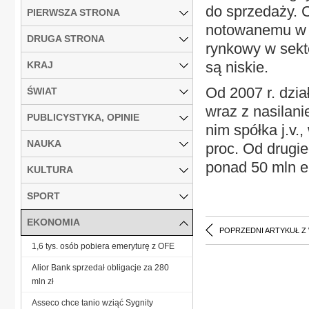
do sprzedaży. 
PIERWSZA STRONA
notowanemu w H
DRUGA STRONA
rynkowy w sekt
są niskie.
KRAJ
Od 2007 r. dział
ŚWIAT
wraz z nasilani
PUBLICYSTYKA, OPINIE
nim spółka j.v.
NAUKA
proc. Od drugi
ponad 50 mln eu
KULTURA
SPORT
EKONOMIA
POPRZEDNI ARTYKUŁ Z
1,6 tys. osób po­bie­ra eme­ry­tu­rę z OFE
Alior Bank sprzedał obligacje za 280
mln zł
Asseco chce tanio wziąć Sygnity