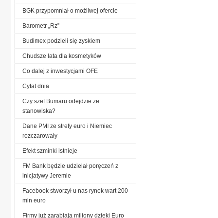
BGK przypomniał o możliwej ofercie
Barometr „Rz”
Budimex podzieli się zyskiem
Chudsze lata dla kosmetyków
Co dalej z inwestycjami OFE
Cytat dnia
Czy szef Bumaru odejdzie ze
stanowiska?
Dane PMI ze strefy euro i Niemiec
rozczarowały
Efekt szminki istnieje
FM Bank będzie udzielał poręczeń z
inicjatywy Jeremie
Facebook stworzył u nas rynek wart 200
mln euro
Firmy już zarabiają miliony dzięki Euro