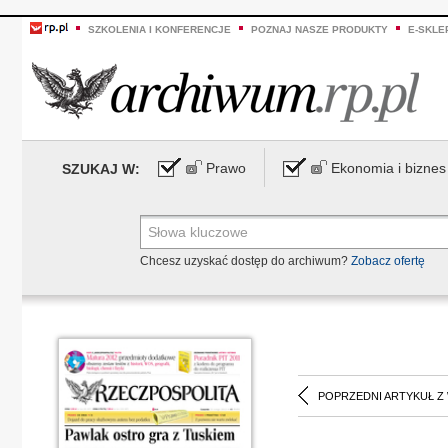
SZKOLENIA I KONFERENCJE
POZNAJ NASZE PRODUKTY
E-SKLE
Prawo
Ekonomia i biznes
SZUKAJ W:
Chcesz uzyskać dostęp do archiwum?
Zobacz ofertę
POPRZEDNI ARTYKUŁ Z