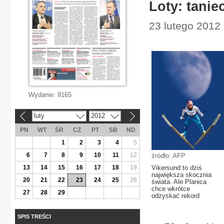
Loty: tanie
23 lutego 2012 
Wydanie:
9165
luty
2012
«
»
PN
WT
ŚR
CZ
PT
SB
ND
1
2
3
4
5
6
7
8
9
10
11
12
źródło: AFP
13
14
15
16
17
18
19
Vikersund to dziś
największa skocznia
20
21
22
23
24
25
26
świata. Ale Planica
chce wkrótce
27
28
29
odzyskać rekord
SPIS TREŚCI