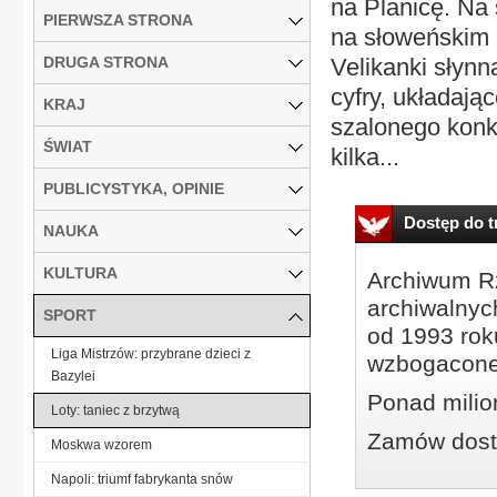
na Planicę. Na
PIERWSZA STRONA
na słoweńskim 
DRUGA STRONA
Velikanki słynn
cyfry, układają
KRAJ
szalonego konku
ŚWIAT
kilka...
PUBLICYSTYKA, OPINIE
Dostęp do tr
NAUKA
KULTURA
Archiwum Rz
archiwalnyc
SPORT
od 1993 roku
Liga Mistrzów: przybrane dzieci z
wzbogacone
Bazylei
Ponad milio
Loty: taniec z brzytwą
Zamów dostę
Moskwa wzorem
Napoli: triumf fabrykanta snów