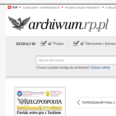
SZKOLENIA I KONFERENCJE
POZNAJ NASZE PRODUKTY
E-SKLE
Prawo
Ekonomia i biznes
SZUKAJ W:
Chcesz uzyskać dostęp do archiwum?
Zobacz ofertę
POPRZEDNI ARTYKUŁ Z