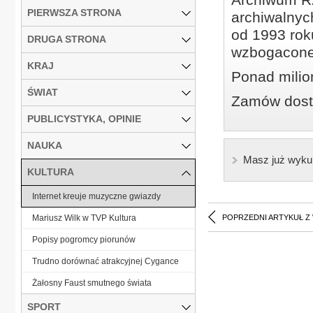
PIERWSZA STRONA
archiwalnyc
od 1993 roku
DRUGA STRONA
wzbogacone
KRAJ
Ponad milio
ŚWIAT
Zamów dostę
PUBLICYSTYKA, OPINIE
NAUKA
Masz już wyku
KULTURA
Internet kreuje muzyczne gwiazdy
Mariusz Wilk w TVP Kultura
POPRZEDNI ARTYKUŁ Z
Popisy pogromcy piorunów
Trudno dorównać atrakcyjnej Cygance
Żałosny Faust smutnego świata
SPORT