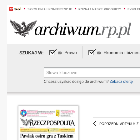
SZKOLENIA I KONFERENCJE
POZNAJ NASZE PRODUKTY
E-SKLE
Prawo
Ekonomia i biznes
SZUKAJ W:
Chcesz uzyskać dostęp do archiwum?
Zobacz ofertę
POPRZEDNI ARTYKUŁ Z