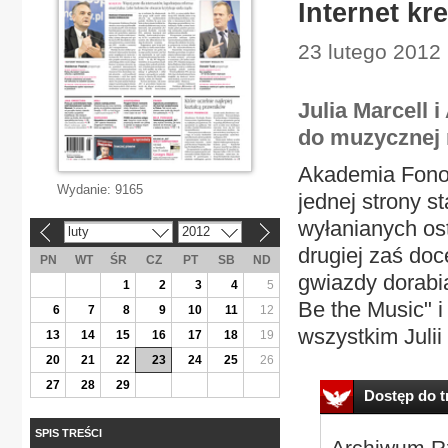
Internet k
23 lutego 2012 
Julia Marcell 
do muzycznej 
Akademia Fonog
Wydanie:
9165
jednej strony 
wyłanianych ost
luty
2012
«
»
drugiej zaś doc
PN
WT
ŚR
CZ
PT
SB
ND
gwiazdy dorabia
1
2
3
4
5
Be the Music" i
6
7
8
9
10
11
12
wszystkim Julii 
13
14
15
16
17
18
19
20
21
22
23
24
25
26
27
28
29
Dostęp do tr
SPIS TREŚCI
Archiwum Rz