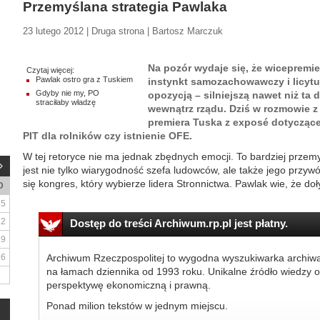
Przemyślana strategia Pawlaka
23 lutego 2012 | Druga strona | Bartosz Marczuk
Na pozór wydaje się, że wicepremie
Czytaj więcej:
Pawlak ostro gra z Tuskiem
instynkt samozachowawczy i licytu
Gdyby nie my, PO
opozycją – silniejszą nawet niż ta d
straciłaby władzę
wewnątrz rządu. Dziś w rozmowie z 
premiera Tuska z exposé dotyczące
PIT dla rolników czy istnienie OFE.
W tej retoryce nie ma jednak zbędnych emocji. To bardziej przemy
jest nie tylko wiarygodność szefa ludowców, ale także jego przy
się kongres, który wybierze lidera Stronnictwa. Pawlak wie, że doły
D
5
12
Dostęp do treści Archiwum.rp.pl jest płatny.
19
26
Archiwum Rzeczpospolitej to wygodna wyszukiwarka archiw
na łamach dziennika od 1993 roku. Unikalne źródło wiedzy o
perspektywę ekonomiczną i prawną.
Ponad milion tekstów w jednym miejscu.