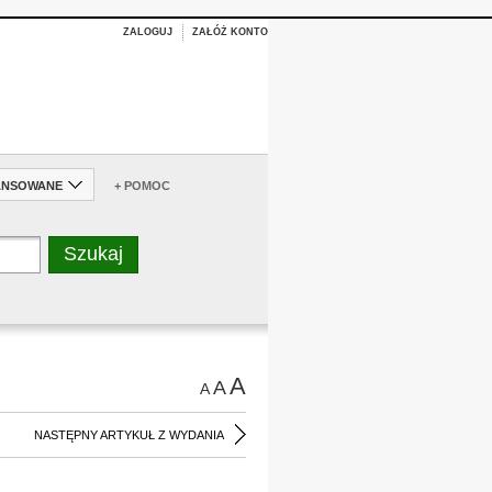
ZALOGUJ
ZAŁÓŻ KONTO
ANSOWANE
+ POMOC
A
A
A
NASTĘPNY ARTYKUŁ Z WYDANIA