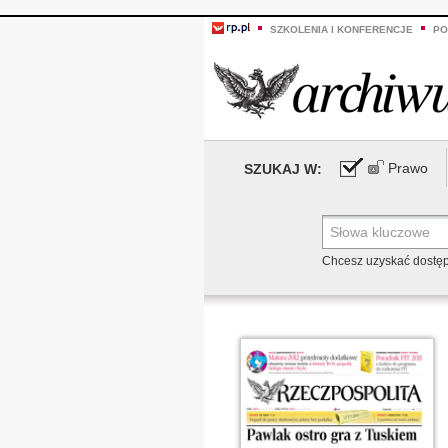
SZKOLENIA I KONFERENCJE
PO
Prawo
SZUKAJ W:
Chcesz uzyskać dostę