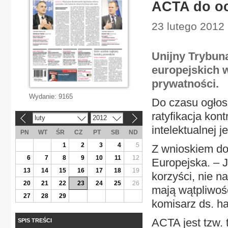
ACTA do oc
23 lutego 2012 
Unijny Trybun
europejskich 
prywatności.
Wydanie:
9165
Do czasu ogłosz
ratyfikacja kon
luty
2012
«
»
intelektualnej 
PN
WT
ŚR
CZ
PT
SB
ND
1
2
3
4
5
Z wnioskiem do
6
7
8
9
10
11
12
Europejska. – 
13
14
15
16
17
18
19
korzyści, nie n
20
21
22
23
24
25
26
mają wątpliwośc
27
28
29
komisarz ds. h
ACTA jest tzw.
SPIS TREŚCI