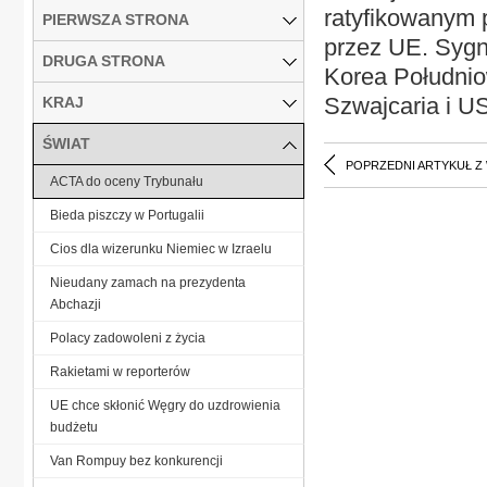
ratyfikowanym 
PIERWSZA STRONA
przez UE. Sygna
DRUGA STRONA
Korea Południo
Szwajcaria i U
KRAJ
ŚWIAT
POPRZEDNI ARTYKUŁ Z
ACTA do oceny Trybunału
Bieda piszczy w Portugalii
Cios dla wizerunku Niemiec w Izraelu
Nieudany zamach na prezydenta
Abchazji
Polacy zadowoleni z życia
Rakietami w reporterów
UE chce skłonić Węgry do uzdrowienia
budżetu
Van Rompuy bez konkurencji