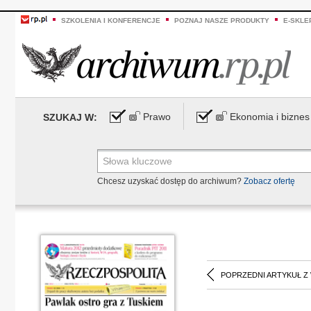
SZKOLENIA I KONFERENCJE
POZNAJ NASZE PRODUKTY
E-SKLE
Prawo
Ekonomia i biznes
SZUKAJ W:
Chcesz uzyskać dostęp do archiwum?
Zobacz ofertę
POPRZEDNI ARTYKUŁ Z