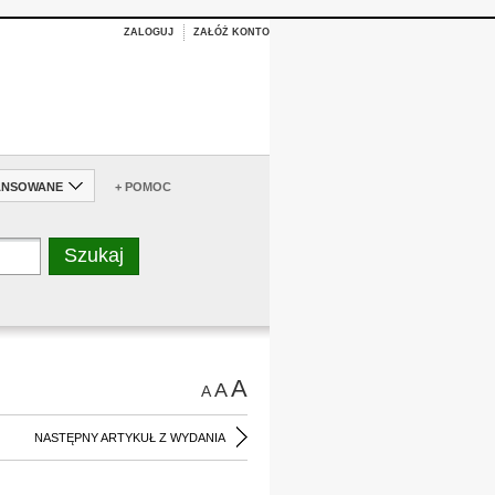
ZALOGUJ
ZAŁÓŻ KONTO
ANSOWANE
+ POMOC
A
A
A
NASTĘPNY ARTYKUŁ Z WYDANIA