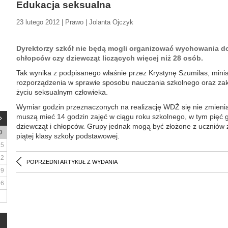
Edukacja seksualna
23 lutego 2012 | Prawo | Jolanta Ojczyk
Dyrektorzy szkół nie będą mogli organizować wychowania do
chłopców czy dziewcząt liczących więcej niż 28 osób.
Tak wynika z podpisanego właśnie przez Krystynę Szumilas, minist
rozporządzenia w sprawie sposobu nauczania szkolnego oraz zak
życiu seksualnym człowieka.
Wymiar godzin przeznaczonych na realizację WDŻ się nie zmienia
muszą mieć 14 godzin zajęć w ciągu roku szkolnego, w tym pięć 
dziewcząt i chłopców. Grupy jednak mogą być złożone z uczniów 
D
piątej klasy szkoły podstawowej.
5
12
POPRZEDNI ARTYKUŁ Z WYDANIA
19
26