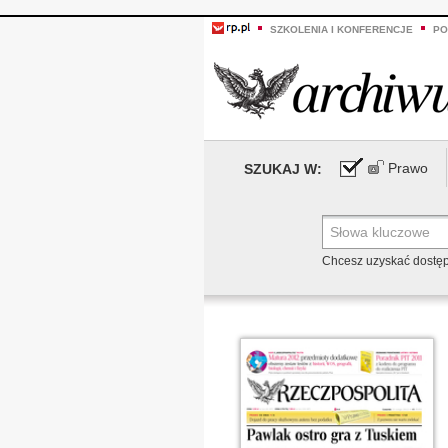
SZKOLENIA I KONFERENCJE
PO
Prawo
SZUKAJ W:
Chcesz uzyskać dostę