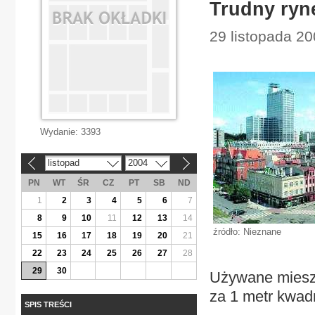
Trudny ryn
29 listopada 20
Wydanie:
3393
listopad
2004
«
»
PN
WT
ŚR
CZ
PT
SB
ND
1
2
3
4
5
6
7
8
9
10
11
12
13
14
źródło: Nieznane
15
16
17
18
19
20
21
22
23
24
25
26
27
28
29
30
Używane mieszk
za 1 metr kwad
SPIS TREŚCI