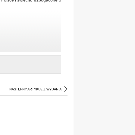
 Polsce i świecie, wzbogacone o
NASTĘPNY ARTYKUŁ Z WYDANIA