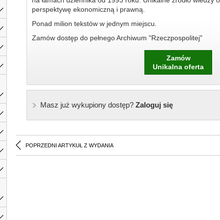
na łamach dziennika od 1993 roku. Unikalne źródło wiedzy o
perspektywę ekonomiczną i prawną.
Ponad milion tekstów w jednym miejscu.
Zamów dostęp do pełnego Archiwum "Rzeczpospolitej"
Zamów
Unikalna oferta
Masz już wykupiony dostęp?
Zaloguj się
POPRZEDNI ARTYKUŁ Z WYDANIA