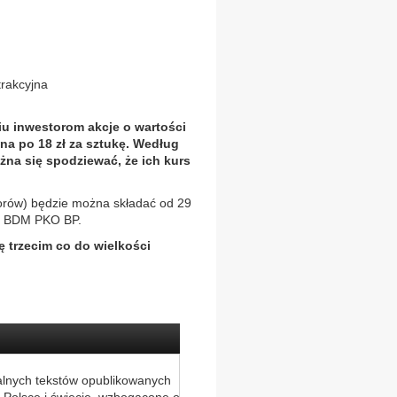
trakcyjna
iu inwestorom akcje o wartości
na po 18 zł za sztukę. Według
żna się spodziewać, że ich kurs
lorów) będzie można składać od 29
ta BDM PKO BP.
ię trzecim co do wielkości
alnych tekstów opublikowanych