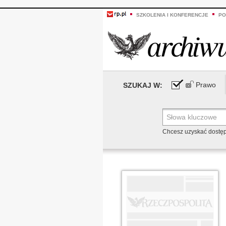
SZKOLENIA I KONFERENCJE
PO
Prawo
SZUKAJ W:
Chcesz uzyskać dostę