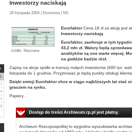
Inwestorzy naciskają
29 listopada 2004 | Ekonomia | NG
Eurofaktor
Cena 18 zł za akcję jest a
Inwestorzy naciskają
Eurofaktor, zaoferuje w tym tygodn
43,2 mln zł. Walory będą sprzedawa
źródło: Nieznane
analityków są one warte więcej. Mo
na giełdzie będzie rósł.
Zapisy na akcje spółki w transzy małych inwestorów (600 tys. wa
listopada do 1 grudnia. Przyjmować je będą punkty obsługi klien
D
Dzięki emisji Eurofaktor chce w ciągu najbliższych lat stać s
7
graczem na rynku.
14
Papiery...
21
28
Dostęp do treści Archiwum.rp.pl jest płatny.
Archiwum Rzeczpospolitej to wygodna wyszukiwarka archiw