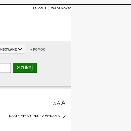
ZALOGUJ
ZAŁÓŻ KONTO
ANSOWANE
+ POMOC
A
A
A
NASTĘPNY ARTYKUŁ Z WYDANIA