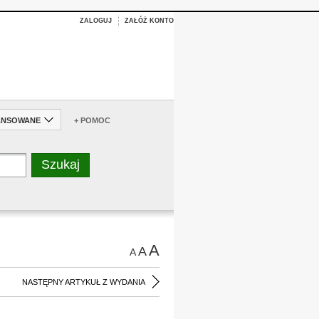
ZALOGUJ
ZAŁÓŻ KONTO
ANSOWANE
+ POMOC
A
A
A
NASTĘPNY ARTYKUŁ Z WYDANIA