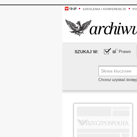
SZKOLENIA I KONFERENCJE
PO
Prawo
SZUKAJ W:
Chcesz uzyskać dostę