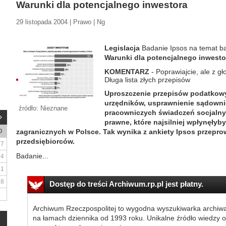
Warunki dla potencjalnego inwestora
29 listopada 2004 | Prawo | Ng
Legislacja
Badanie Ipsos na temat ba
Warunki dla potencjalnego inwesto
KOMENTARZ
- Poprawiajcie, ale z g
Długa lista złych przepisów
Uproszczenie przepisów podatkow
urzędników, usprawnienie sądowni
źródło: Nieznane
pracowniczych świadczeń socjalnyc
prawne, które najsilniej wpłynęłyby
D
zagranicznych w Polsce. Tak wynika z ankiety Ipsos przepr
przedsiębiorców.
7
Badanie...
14
21
28
Dostęp do treści Archiwum.rp.pl jest płatny.
Archiwum Rzeczpospolitej to wygodna wyszukiwarka archiw
na łamach dziennika od 1993 roku. Unikalne źródło wiedzy o