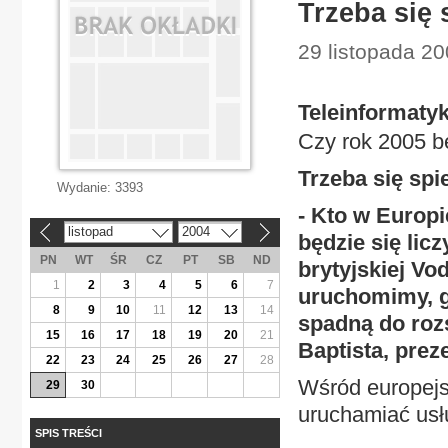
Trzeba się
29 listopada 20
Teleinformaty
Czy rok 2005 
Trzeba się sp
Wydanie:
3393
- Kto w Europi
listopad
2004
«
»
będzie się licz
PN
WT
ŚR
CZ
PT
SB
ND
brytyjskiej Vo
1
2
3
4
5
6
7
uruchomimy, 
8
9
10
11
12
13
14
spadną do roz
15
16
17
18
19
20
21
Baptista, prez
22
23
24
25
26
27
28
Wśród europejsk
29
30
uruchamiać usłu
SPIS TREŚCI