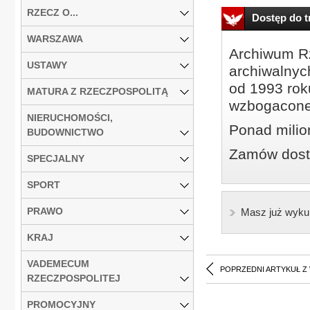
RZECZ O...
Dostęp do tr
WARSZAWA
Archiwum Rz
USTAWY
archiwalnyc
od 1993 roku
MATURA Z RZECZPOSPOLITĄ
wzbogacone
NIERUCHOMOŚCI,
Ponad milio
BUDOWNICTWO
Zamów dostę
SPECJALNY
SPORT
PRAWO
Masz już wyku
KRAJ
VADEMECUM
POPRZEDNI ARTYKUŁ Z
RZECZPOSPOLITEJ
PROMOCYJNY