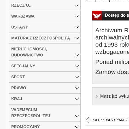
RZECZ O...
Dostęp do tr
WARSZAWA
USTAWY
Archiwum Rz
archiwalnyc
MATURA Z RZECZPOSPOLITĄ
od 1993 roku
NIERUCHOMOŚCI,
wzbogacone
BUDOWNICTWO
Ponad milio
SPECJALNY
Zamów dostę
SPORT
PRAWO
Masz już wyku
KRAJ
VADEMECUM
RZECZPOSPOLITEJ
POPRZEDNI ARTYKUŁ Z
PROMOCYJNY