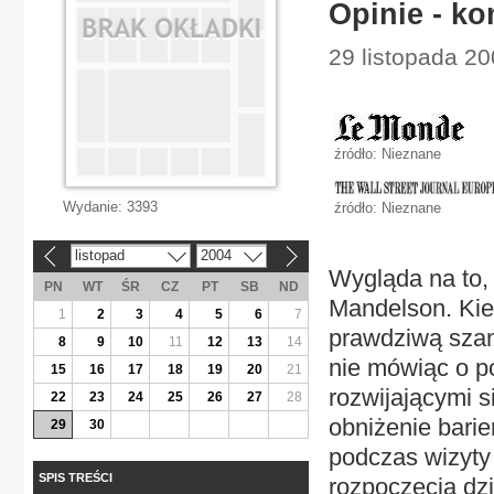
Opinie - k
29 listopada 20
źródło: Nieznane
Wydanie:
3393
źródło: Nieznane
listopad
2004
«
»
Wygląda na to, 
PN
WT
ŚR
CZ
PT
SB
ND
Mandelson. Kie
1
2
3
4
5
6
7
prawdziwą szan
8
9
10
11
12
13
14
nie mówiąc o p
15
16
17
18
19
20
21
rozwijającymi si
22
23
24
25
26
27
28
obniżenie barie
29
30
podczas wizyt
SPIS TREŚCI
rozpoczęcia dzia