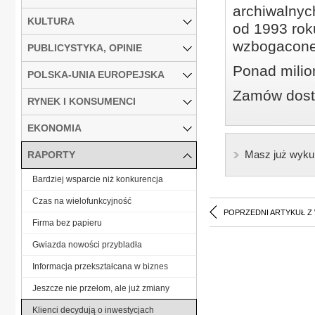
archiwalnyc
KULTURA
od 1993 roku
wzbogacone
PUBLICYSTYKA, OPINIE
Ponad milio
POLSKA-UNIA EUROPEJSKA
Zamów dostę
RYNEK I KONSUMENCI
EKONOMIA
Masz już wyku
RAPORTY
Bardziej wsparcie niż konkurencja
Czas na wielofunkcyjność
POPRZEDNI ARTYKUŁ Z
Firma bez papieru
Gwiazda nowości przybladła
Informacja przekształcana w biznes
Jeszcze nie przełom, ale już zmiany
Klienci decydują o inwestycjach