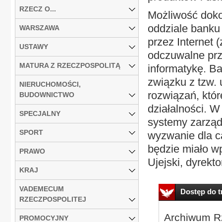
RZECZ O...
Możliwość dok
oddziale banku 
WARSZAWA
przez Internet 
USTAWY
odczuwalne prz
MATURA Z RZECZPOSPOLITĄ
informatykę. Ba
związku z tzw.
NIERUCHOMOŚCI,
rozwiązań, któr
BUDOWNICTWO
działalności. 
SPECJALNY
systemy zarządz
SPORT
wyzwanie dla c
będzie miało wp
PRAWO
Ujejski, dyrekt
KRAJ
VADEMECUM
Dostęp do tr
RZECZPOSPOLITEJ
Archiwum Rz
PROMOCYJNY