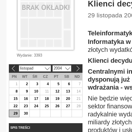
Klienci dec
29 listopada 20
Teleinformaty
Informatyka w
złotych wydatk
Wydanie:
3393
Klienci decydu
listopad
2004
«
»
Centralnymi i
PN
WT
ŚR
CZ
PT
SB
ND
dysponują już 
1
2
3
4
5
6
7
wdrażania - ws
8
9
10
11
12
13
14
Nie będzie więc
15
16
17
18
19
20
21
sektor finanso
22
23
24
25
26
27
28
radykalnie wyd
29
30
miliardy złotyc
SPIS TREŚCI
produktów i usł