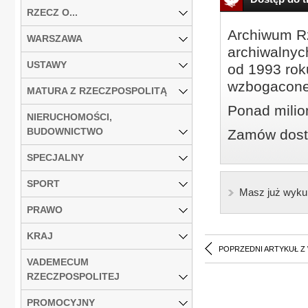
RZECZ O...
Archiwum Rz
WARSZAWA
archiwalnyc
USTAWY
od 1993 roku
wzbogacone
MATURA Z RZECZPOSPOLITĄ
Ponad milio
NIERUCHOMOŚCI,
BUDOWNICTWO
Zamów dostę
SPECJALNY
SPORT
Masz już wyku
PRAWO
KRAJ
POPRZEDNI ARTYKUŁ Z
VADEMECUM
RZECZPOSPOLITEJ
PROMOCYJNY