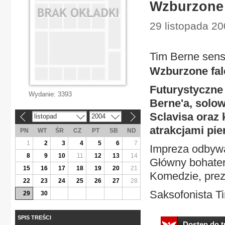
Wzburzone 
29 listopada 20
Tim Berne sens
Wzburzone fal
Futurystyczne
Wydanie:
3393
Berne'a, solow
Sclavisa oraz 
listopad
2004
«
»
atrakcjami pi
PN
WT
ŚR
CZ
PT
SB
ND
1
2
3
4
5
6
7
Impreza odbywa
8
9
10
11
12
13
14
Główny bohater
15
16
17
18
19
20
21
Komedzie, prez
22
23
24
25
26
27
28
Saksofonista Ti
29
30
SPIS TREŚCI
Dostęp do tr