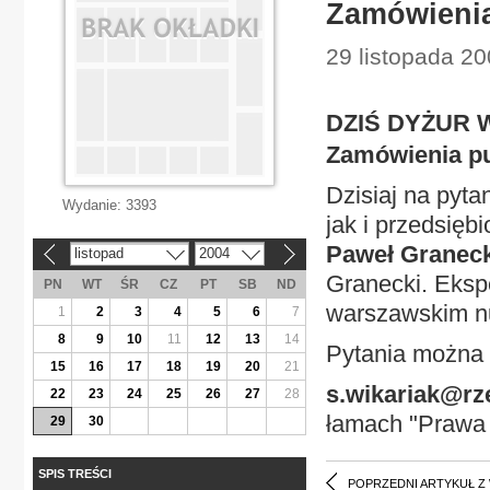
Zamówienia
29 listopada 20
DZIŚ DYŻUR 
Zamówienia pu
Dzisiaj na pyta
Wydanie:
3393
jak i przedsięb
Paweł Graneck
listopad
2004
«
»
Granecki. Eksp
PN
WT
ŚR
CZ
PT
SB
ND
warszawskim n
1
2
3
4
5
6
7
8
9
10
11
12
13
14
Pytania można 
15
16
17
18
19
20
21
s.wikariak@rz
22
23
24
25
26
27
28
łamach "Prawa c
29
30
SPIS TREŚCI
POPRZEDNI ARTYKUŁ Z