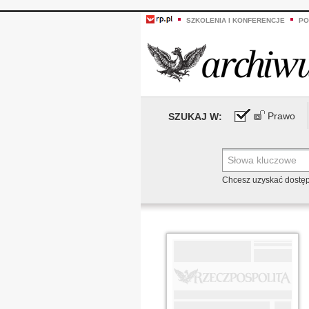
SZKOLENIA I KONFERENCJE
PO
Prawo
SZUKAJ W:
Chcesz uzyskać dostę