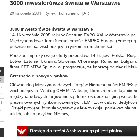
3000 inwestorówze świata w Warszawie
29 listopada 2004 | Rynek i konsumenci | AR
3000 inwestorów ze świata w Warszawie
14-16 września 2005 roku w Centrum EXPO XXI w Warszawie po 
Międzynarodowe Targi Nieruchomości EMPEX Europe (Emerging Ma
poświęcone są wschodzącym rynkom nieruchomości.
Podczas imprezy swoje oferty przedstawi 14 krajów: Polska, Rosja
Łotwa, Estonia, Ukraina, Słowenia, Chorwacja, Rumunia, Bułgaria
firma CEE MTW Sp. z o. o. prognozuje, że imprezę odwiedzi blisk
Czternaście nowych rynków
D
Główną ideą Międzynarodowych Targów Nieruchomości EMPEX j
7
wschodzących. Według CEE MTW kraje, które zaprezentują się 
14
międzynarodowych targów nie są dobrze widoczne i giną wśród b
prezentowanych rynków rozwiniętych. EMPEX w całości dedykowan
21
"Dzięki przyjętej formule wystawcy wiele zyskują, ponieważ nie 
28
takich, jak na przykład Niemcy,...
Dostęp do treści Archiwum.rp.pl jest płatny.