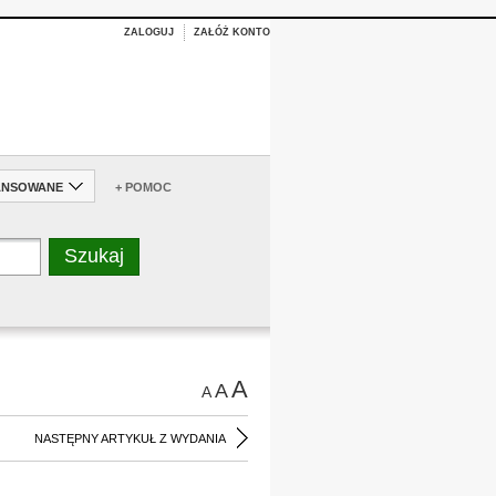
ZALOGUJ
ZAŁÓŻ KONTO
ANSOWANE
+ POMOC
A
A
A
NASTĘPNY ARTYKUŁ Z WYDANIA