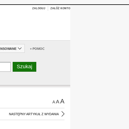
ZALOGUJ
ZAŁÓŻ KONTO
ANSOWANE
+ POMOC
A
A
A
NASTĘPNY ARTYKUŁ Z WYDANIA