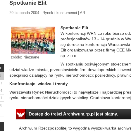
Spotkanie Elit
29 listopada 2004 | Rynek i konsumenci | AR
Spotkanie Elit
W konferencji WRN co roku bierze udz
profesjonalistów 13 - 14 grudnia w Wa
się doroczna konferencja Warszawski
Elit organizowana przez firmę CEE M
sp. z o.o.
źródło: Nieznane
W spotkaniu poświęconym stołeczne
udział władze miasta, przedstawiciele firm deweloperskich i inwes
specjaliści działający na rynku nieruchomości: pośrednicy, prawnic
D
7
Konfrontacje, wiedza i trendy
14
Warszawski Rynek Nieruchomości to największe i najbardziej pres
rynku nieruchomości działających w stolicy. Grudniowa konferencja
21
28
Dostęp do treści Archiwum.rp.pl jest płatny.
Archiwum Rzeczpospolitej to wygodna wyszukiwarka archiw