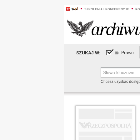
SZKOLENIA I KONFERENCJE
PO
Prawo
SZUKAJ W:
Chcesz uzyskać dostę