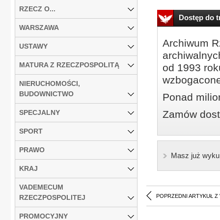
RZECZ O...
Dostęp do tr
WARSZAWA
Archiwum Rz
USTAWY
archiwalnyc
MATURA Z RZECZPOSPOLITĄ
od 1993 roku
wzbogacone
NIERUCHOMOŚCI,
BUDOWNICTWO
Ponad milio
SPECJALNY
Zamów dostę
SPORT
PRAWO
Masz już wyku
KRAJ
VADEMECUM
POPRZEDNI ARTYKUŁ Z
RZECZPOSPOLITEJ
PROMOCYJNY