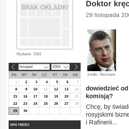
Doktor kręc
29 listopada 20
Wydanie:
3393
listopad
2004
«
»
źródło: Nieznane
PN
WT
ŚR
CZ
PT
SB
ND
1
2
3
4
5
6
7
dowiedzieć od 
8
9
10
11
12
13
14
komisją?
15
16
17
18
19
20
21
22
23
24
25
26
27
28
Chcę, by świad
29
30
rosyjskimi bizn
i Rafinerii...
SPIS TREŚCI