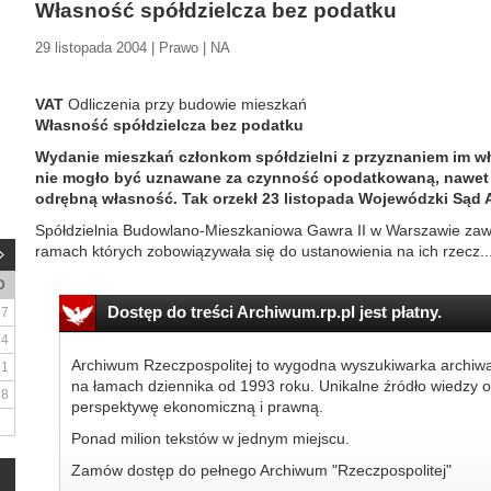
Własność spółdzielcza bez podatku
29 listopada 2004 | Prawo | NA
VAT
Odliczenia przy budowie mieszkań
Własność spółdzielcza bez podatku
Wydanie mieszkań członkom spółdzielni z przyznaniem im w
nie mogło być uznawane za czynność opodatkowaną, nawet 
odrębną własność. Tak orzekł 23 listopada Wojewódzki Sąd 
Spółdzielnia Budowlano-Mieszkaniowa Gawra II w Warszawie zawi
ramach których zobowiązywała się do ustanowienia na ich rzecz..
D
Dostęp do treści Archiwum.rp.pl jest płatny.
7
14
Archiwum Rzeczpospolitej to wygodna wyszukiwarka archiw
21
na łamach dziennika od 1993 roku. Unikalne źródło wiedzy o
28
perspektywę ekonomiczną i prawną.
Ponad milion tekstów w jednym miejscu.
Zamów dostęp do pełnego Archiwum "Rzeczpospolitej"