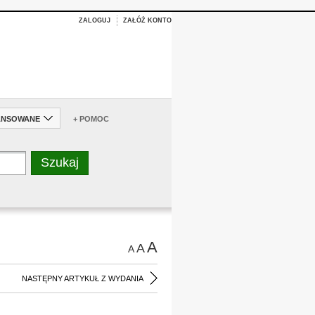
ZALOGUJ
ZAŁÓŻ KONTO
ANSOWANE
+ POMOC
A
A
A
NASTĘPNY ARTYKUŁ Z WYDANIA