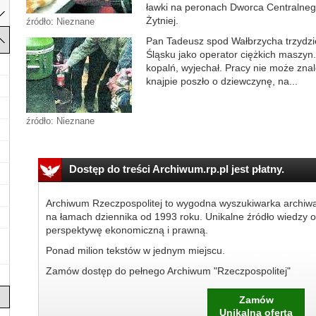
ławki na peronach Dworca Centralnego
Żytniej.
źródło: Nieznane
Pan Tadeusz spod Wałbrzycha trzydzie
Śląsku jako operator ciężkich maszyn. 
kopalń, wyjechał. Pracy nie może znal
knajpie poszło o dziewczynę, na...
źródło: Nieznane
Dostęp do treści Archiwum.rp.pl jest płatny.
Archiwum Rzeczpospolitej to wygodna wyszukiwarka archiw
na łamach dziennika od 1993 roku. Unikalne źródło wiedzy o
perspektywę ekonomiczną i prawną.
Ponad milion tekstów w jednym miejscu.
Zamów dostęp do pełnego Archiwum "Rzeczpospolitej"
Zamów
Unikalna oferta