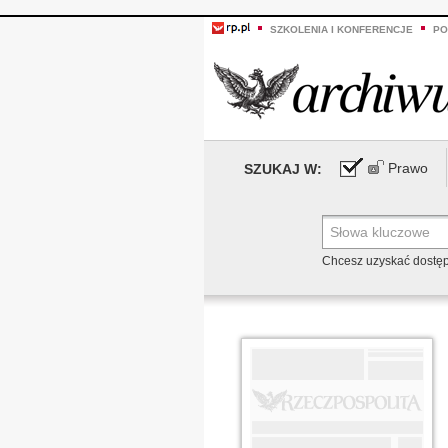
SZKOLENIA I KONFERENCJE
PO
Prawo
SZUKAJ W:
Chcesz uzyskać dostę