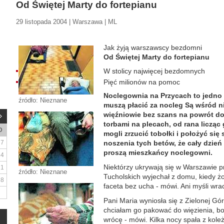
Od Świętej Marty do fortepianu
29 listopada 2004 | Warszawa | ML
Jak żyją warszawscy bezdomni
Od Świętej Marty do fortepianu
W stolicy najwięcej bezdomnych
Pięć milionów na pomoc
Noclegownia na Przycach to jedno 
źródło: Nieznane
muszą płacić za nocleg
Są wśród ni
więźniowie bez szans na powrót do
torbami na plecach, od rana licząc
D
mogli zrzucić tobołki i położyć się
7
noszenia tych betów, że cały dzień
proszą mieszkańcy noclegowni.
14
Niektórzy ukrywają się w Warszawie pr
21
źródło: Nieznane
Tucholskich wyjechał z domu, kiedy żo
28
faceta bez ucha - mówi. Ani myśli wr
Pani Maria wyniosła się z Zielonej Góry
chciałam go pakować do więzienia, bo
wrócę - mówi. Kilka nocy spała z kole