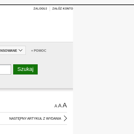
ZALOGUJ
ZAŁÓŻ KONTO
ANSOWANE
+ POMOC
A
A
A
NASTĘPNY ARTYKUŁ Z WYDANIA