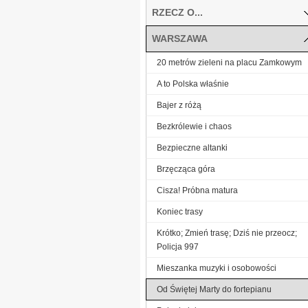
RZECZ O...
WARSZAWA
20 metrów zieleni na placu Zamkowym
A to Polska właśnie
Bajer z różą
Bezkrólewie i chaos
Bezpieczne altanki
Brzęcząca góra
Cisza! Próbna matura
Koniec trasy
Krótko; Zmień trasę; Dziś nie przeocz;
Policja 997
Mieszanka muzyki i osobowości
Od Świętej Marty do fortepianu