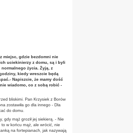
z miejsc, gdzie bezdomni nie
ch uciekinierzy z domu, są i byli
 normalnego życia. Żyją, z
 godziny, kiedy wreszcie będą
 spać.- Napiszcie, że mamy dość
 nie wiadomo, co z sobą robić -
zed bliskimi. Pan Krzysiek z Borów
na zostawiła go dla innego - Dla
acać do domu.
, gdy mąż groził jej siekierą. - Nie
 to w końcu mąż, ale wrócić, nie
żanką na fortepianach, jak nazywają