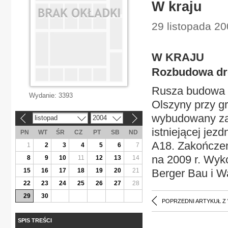
W kraju
29 listopada 20
W KRAJU
Rozbudowa dro
Rusza budowa dr
Wydanie:
3393
Olszyny przy g
wybudowany za 
listopad
2004
«
»
istniejącej jez
PN
WT
ŚR
CZ
PT
SB
ND
A18. Zakończen
1
2
3
4
5
6
7
na 2009 r. Wyk
8
9
10
11
12
13
14
15
16
17
18
19
20
21
Berger Bau i Wa
22
23
24
25
26
27
28
29
30
POPRZEDNI ARTYKUŁ Z
SPIS TREŚCI