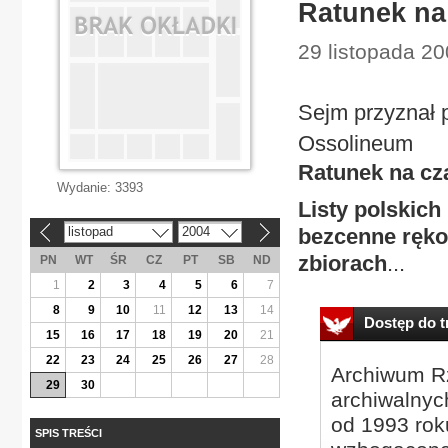
Ratunek na
29 listopada 20
Sejm przyznał 
Ossolineum
Ratunek na cz
Wydanie:
3393
Listy polskich
listopad
2004
bezcenne ręko
«
»
zbiorach
...
PN
WT
ŚR
CZ
PT
SB
ND
1
2
3
4
5
6
7
8
9
10
11
12
13
14
Dostęp do tr
15
16
17
18
19
20
21
22
23
24
25
26
27
28
Archiwum Rz
29
30
archiwalnyc
od 1993 roku
SPIS TREŚCI