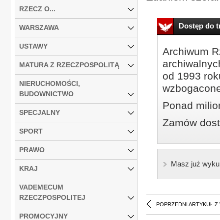
RZECZ O...
Dostęp do tr
WARSZAWA
USTAWY
Archiwum Rz
archiwalnyc
MATURA Z RZECZPOSPOLITĄ
od 1993 roku
NIERUCHOMOŚCI,
wzbogacone
BUDOWNICTWO
Ponad milio
SPECJALNY
Zamów dostę
SPORT
PRAWO
Masz już wyku
KRAJ
VADEMECUM
RZECZPOSPOLITEJ
POPRZEDNI ARTYKUŁ Z
PROMOCYJNY