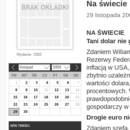
Na świecie
29 listopada 20
NA ŚWIECIE
Tani dolar nie 
Zdaniem Wiliam
Wydanie:
3393
Rezerwy Federal
inflacją w USA
listopad
2004
«
»
zbytnio uzależ
PN
WT
ŚR
CZ
PT
SB
ND
wartości dolar
1
2
3
4
5
6
7
procentowych. 
8
9
10
11
12
13
14
15
16
17
18
19
20
21
prawdopodobnie
22
23
24
25
26
27
28
gospodarczy w 
29
30
Drogie euro n
SPIS TREŚCI
Zdaniem szefa..