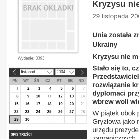
Kryzysu ni
29 listopada 20
Unia została 
Ukrainy
Kryzysu nie 
Wydanie:
3393
Stało się to, 
listopad
2004
«
»
Przedstawiciel
PN
WT
ŚR
CZ
PT
SB
ND
rozwiązanie kr
1
2
3
4
5
6
7
dyplomaci przy
8
9
10
11
12
13
14
wbrew woli wię
15
16
17
18
19
20
21
W piątek obok 
22
23
24
25
26
27
28
29
30
Gryzłowa jako 
urzędu prezyden
SPIS TREŚCI
zagranicznych 