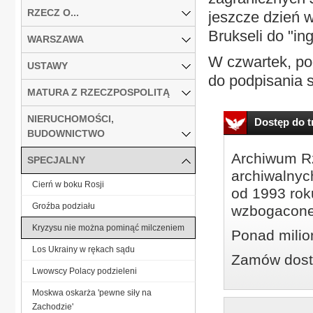
RZECZ O...
jeszcze dzień w
Brukseli do "in
WARSZAWA
W czwartek, po
USTAWY
do podpisania s
MATURA Z RZECZPOSPOLITĄ
NIERUCHOMOŚCI,
Dostęp do tr
BUDOWNICTWO
Archiwum Rz
SPECJALNY
archiwalnyc
Cierń w boku Rosji
od 1993 roku
Groźba podziału
wzbogacone
Kryzysu nie można pominąć milczeniem
Ponad milio
Los Ukrainy w rękach sądu
Zamów dostę
Lwowscy Polacy podzieleni
Moskwa oskarża 'pewne siły na
Zachodzie'