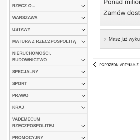
Ponad milio
RZECZ O...
Zamów dostę
WARSZAWA
USTAWY
Masz już wyku
MATURA Z RZECZPOSPOLITĄ
NIERUCHOMOŚCI,
BUDOWNICTWO
POPRZEDNI ARTYKUŁ Z
SPECJALNY
SPORT
PRAWO
KRAJ
VADEMECUM
RZECZPOSPOLITEJ
PROMOCYJNY