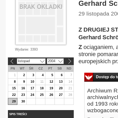
Gerhard Sch
29 listopada 20
Z DRUGIEJ S
Gerhard Schröd
Z
ociąganiem, a
Wydanie:
3393
stronie pomara
europejskich pr
listopad
2004
«
»
PN
WT
ŚR
CZ
PT
SB
ND
1
2
3
4
5
6
7
Dostęp do tr
8
9
10
11
12
13
14
15
16
17
18
19
20
21
Archiwum Rz
22
23
24
25
26
27
28
archiwalnyc
29
30
od 1993 roku
wzbogacone
SPIS TREŚCI