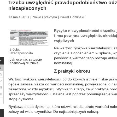
Trzeba uwzględnić prawdopodobieństwo odz
niezapłaconych
13 maja 2013 | Prawo i praktyka | Paweł Goźliński
Ryzyko niewypłacalności dłużnika 
firma powinna uwzględnić, określa
wątpliwych
Na wartość rynkową wierzytelności, 
źródło:
czynienia z opóźnieniem w spłacie, w
Rzeczpospolita
pewnością wartość tego rodzaju aktyw
Jak oceniać sytuację
nominalnej.
finansową dłużnika
D
Z praktyki obrotu
5
Wartość rynkowa wierzytelności, co do których istnieje niskie p
12
będzie zawsze niższa od wartości nominalnej, powiększonej o nal
19
zasądzone koszty egzekucji. Wynika to z tego, że w praktyce obro
sprzedaży wierzytelności ustalana jest poprzez pomniejszenie war
26
stopę dyskonta.
Rynkowa stopa dyskonta, która odzwierciedla utratę wartości należ
zależy od wielu czynników. Do najistotniejszych należą: