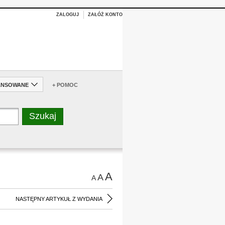
ZALOGUJ
ZAŁÓŻ KONTO
ANSOWANE
+ POMOC
A
A
A
NASTĘPNY ARTYKUŁ Z WYDANIA