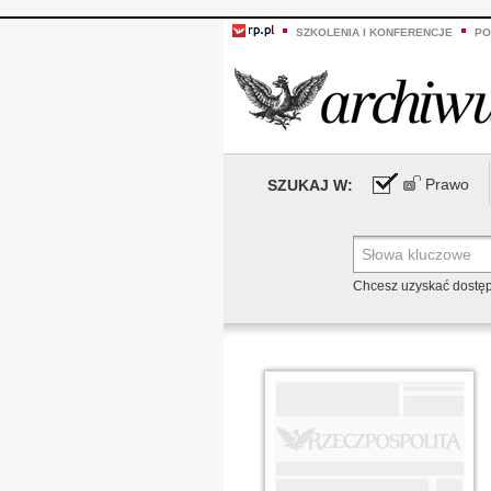
SZKOLENIA I KONFERENCJE
PO
Prawo
SZUKAJ W:
Chcesz uzyskać dostę