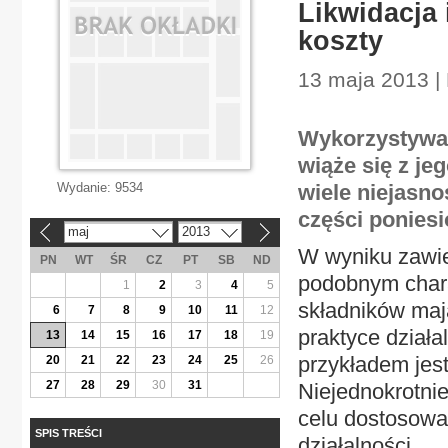
Likwidacja
koszty
13 maja 2013 |
Wykorzystywan
wiąże się z je
Wydanie:
9534
wiele niejasn
części ponies
maj
2013
«
»
W wyniku zawi
PN
WT
ŚR
CZ
PT
SB
ND
podobnym chara
1
2
3
4
5
składników maj
6
7
8
9
10
11
12
praktyce dział
13
14
15
16
17
18
19
przykładem jes
20
21
22
23
24
25
26
27
28
29
30
31
Niejednokrotni
celu dostosowan
SPIS TREŚCI
działalności.