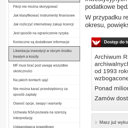
podatkowe będz
Fikcji nie można skorygować
Jak klasyfikować instrumenty finansowe
W przypadku re
okresu, powięks
Jak rozliczyć internetowy zakup licencji
Jest sposób na ograniczenie ryzyka
Dostęp do tr
Konieczne są dodatkowe informacje
Likwidacja inwestycji w obcym środku
Archiwum Rz
trwałym a koszty
archiwalnyc
MF musi brać pod uwagę wszystkie
od 1993 roku
okoliczności
wzbogacone
Na jakich kontach ująć
Ponad milio
Nie można karać przedsiębiorcy za
sposób zapłaty
Zamów dostę
Oswoić opcje, swapy i warranty
Uchwała NSA pozwala na szerszą
interpretację
Masz już wyku
Ustawodawca prawidłowo