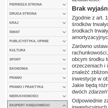
PIERWSZA STRONA
Brak wyjaśn
DRUGA STRONA
Zgodnie z art. 
KRAJ
środków trwały
środkach trwał
ŚWIAT
amortyzacyjnyc
PUBLICYSTYKA, OPINIE
Zarówno ustawa
KULTURA
rachunkowości,
obcym środku tr
SPORT
orzeczeniach i
EKONOMIA
znaleźć zbliżon
PRAWO
inwestycje w ob
Jakie będą róż
PRAWO I PRAKTYKA
dwóch zdarzeń
NIERUCHOMOŚCI
Odpowiednie z
EKSPERT KSIĘGOWEGO
inwestycyjnych 