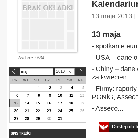
Kalendariu
13 maja 2013 |
13 maja
- spotkanie eur
- USA – dane o
Wydanie:
9534
- Chiny – dane 
maj
2013
«
»
za kwiecień
PN
WT
ŚR
CZ
PT
SB
ND
- Firmy: raport
1
2
3
4
5
PGNiG, Asseco
6
7
8
9
10
11
12
13
14
15
16
17
18
19
- Asseco...
20
21
22
23
24
25
26
27
28
29
30
31
Dostęp do tr
SPIS TREŚCI