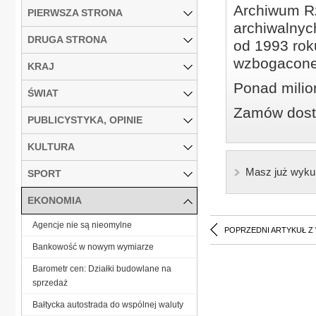
Archiwum Rz
PIERWSZA STRONA
archiwalnyc
DRUGA STRONA
od 1993 roku
wzbogacone
KRAJ
Ponad milio
ŚWIAT
Zamów dostę
PUBLICYSTYKA, OPINIE
KULTURA
Masz już wyku
SPORT
EKONOMIA
Agencje nie są nieomylne
POPRZEDNI ARTYKUŁ Z
Bankowość w nowym wymiarze
Barometr cen: Działki budowlane na
sprzedaż
Bałtycka autostrada do wspólnej waluty