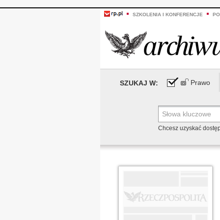
SZKOLENIA I KONFERENCJE
PO
Prawo
SZUKAJ W:
Chcesz uzyskać dostę