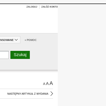
ZALOGUJ
ZAŁÓŻ KONTO
ANSOWANE
+ POMOC
A
A
A
NASTĘPNY ARTYKUŁ Z WYDANIA