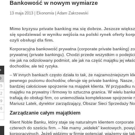
Bankowość w nowym wymiarze
13 maja 2013 | Ekonomia | Adam Zakrzewski
Mimo kryzysu private banking ma się dobrze. Jeszcze więks
się spodziewać w wyniku wejścia na polski rynek oferty kor
czyli obsługi dla firm.
Korporacyjna bankowość prywatna (corporate private banking) zo
prywatnej (private bankingu). Chodzi przede wszystkim o podejści
nie jak na odizolowany podmiot, ale jak na część majątku jej właśc
dochodów, ale też ryzyka.
– W innych bankach często działa to tak, że najzamożniejszym k
D
pewnego poziomu dochodów, oferuje się private banking. Nasze,
5
bardziej całościowe spojrzenie na majątek klienta. W przypadku 
majątku na prywatny i firmowy to sztuczna granica. W wielu bankach
12
trafiają do obsługi firm, co uniemożliwia kompleksowe spojrzenie
19
Mariusz Latek, dyrektor zarządzający, Obszar Sieci Sprzedaży N
26
Zarządzanie całym majątkiem
Klient Noble Banku, który staje się naturalnym klientem corporat
czterech do sześciu firm. – Nie mamy „widełek" kwotowych, powyż
korporacyjnych. Jeżeli widzimy w firmie potencjał, wiążemy się ta