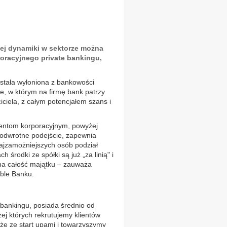
zej dynamiki w sektorze można
poracyjnego private bankingu,
stała wyłoniona z bankowości
e, w którym na firmę bank patrzy
iciela, z całym potencjałem szans i
lientom korporacyjnym, powyżej
 odwrotne podejście, zapewnia
najzamożniejszych osób podział
 środki ze spółki są już „za linią" i
 na całość majątku – zauważa
oble Banku.
e bankingu, posiada średnio od
ej których rekrutujemy klientów
kże ze start upami i towarzyszymy