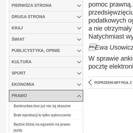
pomoc prawną.
PIERWSZA STRONA
przedsięwzięci
DRUGA STRONA
podatkowych og
a nie otrzymały
KRAJ
Natychmiast wy
ŚWIAT
Ewa Usowicz,
PUBLICYSTYKA, OPINIE
W sprawie anki
KULTURA
pocztę elektron
SPORT
POPRZEDNI ARTYKUŁ Z
EKONOMIA
PRAWO
Bankructwa biur już nie są straszne
Brak rejestracji to tylko wykroczenie
Będzie bliżej na egzamin na prawo
jazdy