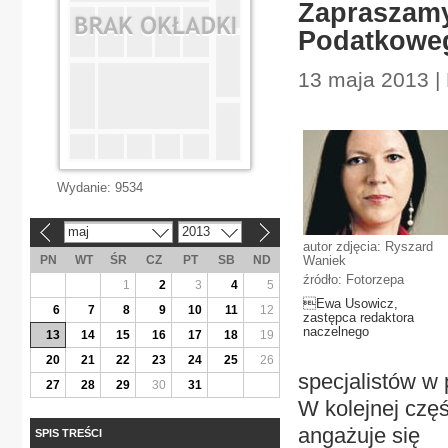
Zapraszamy
Podatkowe
13 maja 2013 |
Wydanie:
9534
maj
2013
«
»
autor zdjęcia: Ryszard
PN
WT
ŚR
CZ
PT
SB
ND
Waniek
źródło: Fotorzepa
1
2
3
4
5
Ewa Usowicz,
6
7
8
9
10
11
12
zastępca redaktora
naczelnego
13
14
15
16
17
18
19
20
21
22
23
24
25
26
specjalistów w
27
28
29
30
31
W kolejnej częś
angażuje się w
SPIS TREŚCI