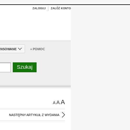
ZALOGUJ
ZAŁÓŻ KONTO
ANSOWANE
+ POMOC
A
A
A
NASTĘPNY ARTYKUŁ Z WYDANIA