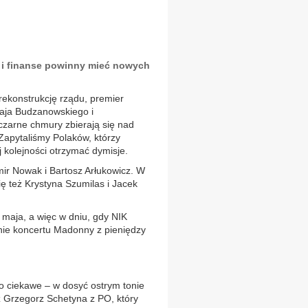
a i finanse powinny mieć nowych
rekonstrukcję rządu, premier
łaja Budzanowskiego i
czarne chmury zbierają się nad
Zapytaliśmy Polaków, którzy
 kolejności otrzymać dymisje.
ir Nowak i Bartosz Arłukowicz. W
się też Krystyna Szumilas i Jacek
maja, a więc w dniu, gdy NIK
nie koncertu Madonny z pieniędzy
co ciekawe – w dosyć ostrym tonie
ż Grzegorz Schetyna z PO, który