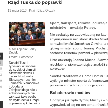
Rząd Tuska do poprawki
13 maja 2013 | Kraj | Eliza Olczyk
Sport, transport, zdrowie, edukacj
ministrów – uważają Polacy.
Nie czekając na zapowiadaną na lato 
zdymisjonował ministrów skarbu Miko
sprawiedliwości Jarosława Gowina, a 
głową minister sportu Joanny Muchy. 
autor zdjęcia: Jerzy
Dudek
szefowie resortów powinni w pierwszej
źródło: Fotorzepa
Listę otwierają Joanna Mucha, Sławom
D
Donald Tusk i
niechlubnej pierwszej piątce znaleźli 
typowani w sondażu
5
Rostowski.
do szybkiej dymisji
Sławomir Nowak i
12
Sondaż zrealizowało Homo Homini 10 
Jacek Rostowski.
Siedzących za nimi
wytknęła minister sportu dofinansowa
19
Tomasza Siemoniaka
przeznaczonych na promocję sportu.
i Bogdana
26
Zdrojewskiego nikt z
Bohaterowie mediów
ankietowanych nie
wskazał jako osoby
do wyrzucenia z rządu
Opozycja już żąda dymisji Muchy i – 
w pierwszej kolejności
wypowiedział się na ten temat równie