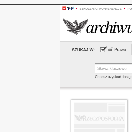
SZKOLENIA I KONFERENCJE
PO
Prawo
SZUKAJ W:
Chcesz uzyskać dostę