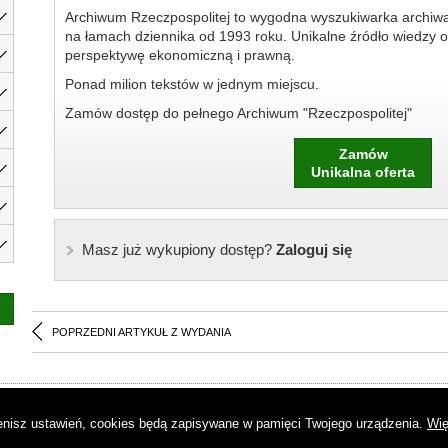
Archiwum Rzeczpospolitej to wygodna wyszukiwarka archiw
na łamach dziennika od 1993 roku. Unikalne źródło wiedzy o
perspektywę ekonomiczną i prawną.
Ponad milion tekstów w jednym miejscu.
Zamów dostęp do pełnego Archiwum "Rzeczpospolitej"
Zamów
Unikalna oferta
Masz już wykupiony dostęp?
Zaloguj się
POPRZEDNI ARTYKUŁ Z WYDANIA
as
|
Regulamin
|
Reklama
|
Napisz do nas
|
Kontakt
|
Pliki cookies
|
Dek
mienisz ustawień, cookies będą zapisywane w pamięci Twojego urządzenia.
Wię
© Copyright by Gremi Media SA