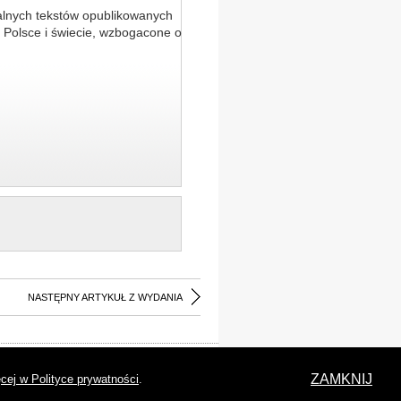
alnych tekstów opublikowanych
 Polsce i świecie, wzbogacone o
NASTĘPNY ARTYKUŁ Z WYDANIA
laracja dostępności
ZAMKNIJ
cej w Polityce prywatności
.